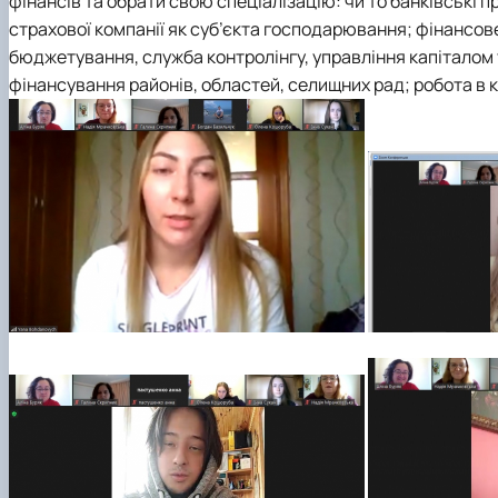
фінансів та обрати свою спеціалізацію: чи то банківські п
страхової компанії як суб’єкта господарювання; фінансов
бюджетування, служба контролінгу, управління капіталом
фінансування районів, областей, селищних рад; робота в к