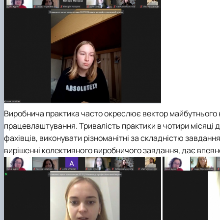
Виробнича практика часто окреслює вектор майбутнього к
працевлаштування. Тривалість практики в чотири місяці д
фахівців, виконувати різноманітні за складністю завданн
вирішенні колективного виробничого завдання, дає впевне