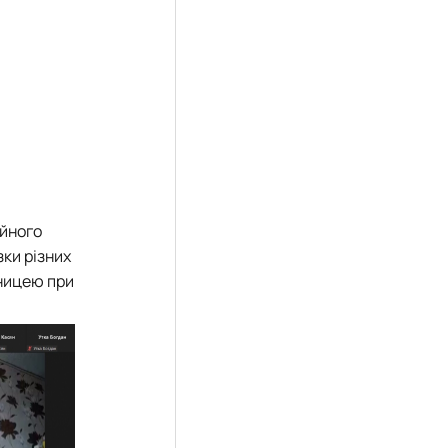
ійного
ки різних
иницею при