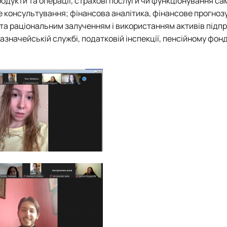
родукти та операції, страхові послуги чи функціонування сам
е консультування; фінансова аналітика, фінансове прогноз
 та раціональним залученням і використанням активів підп
азначейській службі, податковій інспекції, пенсійному фонд