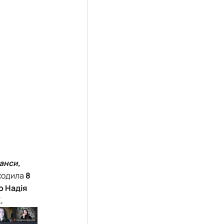
анси,
оходила
8
 Надія
.