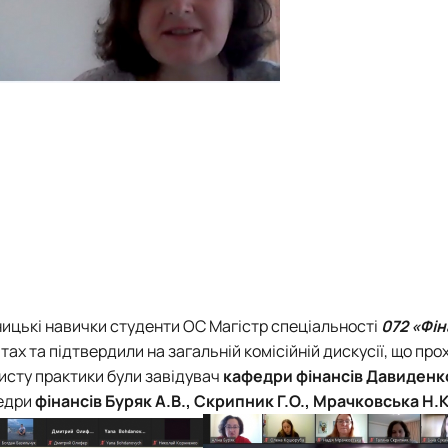
ницькі навички студенти ОС Магістр спеціальності
072 «Фін
ітах та підтвердили на загальній комісійній дискусії, що пр
хисту практики були завідувач
кафедри фінансів
Давиденко
федри
фінансів Буряк А.В., Скрипник Г.О., Мрачковська Н.К