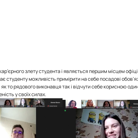
ар’єрного злету студента і являється першим місцем офіц
ає студенту можливість примірити на себе посадові обов’яз
я як то рядового виконавця так і відчути себе корисною од
ність у своїх силах.