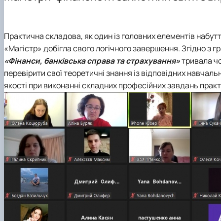
Офіційні документи
Тематика магістерських робіт
ОС PhD ОНП "Фінанси, банківська справа, страхуванн
Науковий гурток "Фінансист"
Вимоги до оформлення магістерських робіт
Сторінка аспіранта
Гостьові лекції
Практична складова, як один із головних елементів набу
Практична підготовка
«Магістр» добігла свого логічного завершення. Згідно з 
Академічна доброчесність
«Фінанси, банківська справа та страхування»
тривала чо
Скринька довіри
перевірити свої теоретичні знання із відповідних навчальн
якості при виконанні складних професійних завдань прак