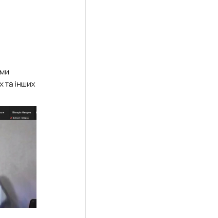
ами
х та інших