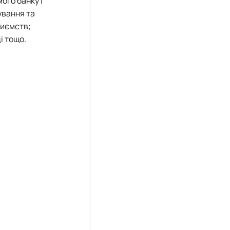
ого банку і
ування та
риємств;
і тощо.