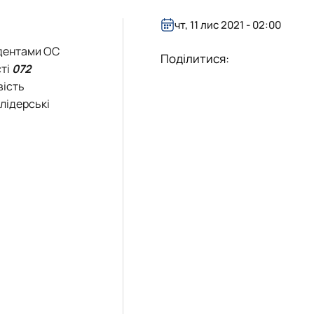
чт, 11 лис 2021 - 02:00
удентами ОС
Поділитися:
сті
072
вість
 лідерські