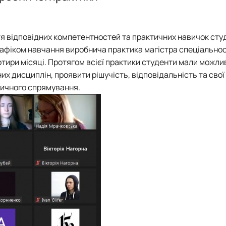
я та фондовий ринок"
План роботи
ОС PhD
Накази на практику та бази практики
Події
Події
Методичне забезпечення практичної підготовки
Відзнаки
Відзнаки
Плани роботи
Плани та звіти
ття відповідних компетентностей та практичних навичок ст
Звіти та результати діяльності
графіком навчання виробнича практика магістра спеціально
тири місяці. Протягом всієї практики студенти мали можли
их дисциплін, проявити рішучість, відповідальність та свої
тичного спрямування.