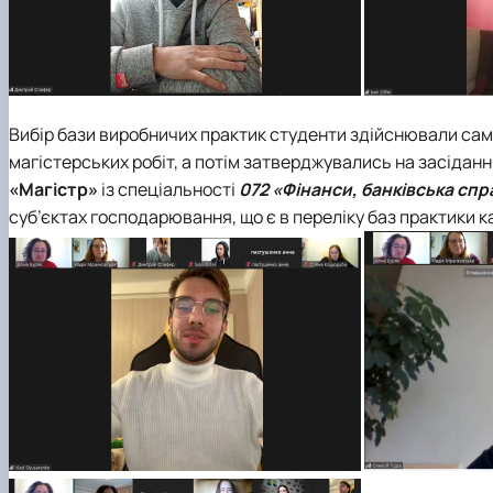
Вибір бази виробничих практик студенти здійснювали сам
магістерських робіт, а потім затверджувались на засіданн
«Магістр»
із спеціальності
072 «Фінанси, банківська спр
суб’єктах господарювання, що є в переліку баз практики 