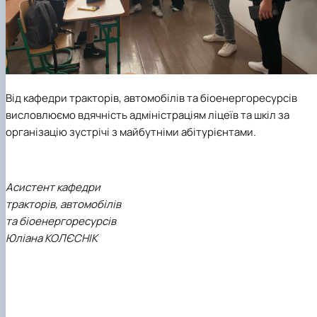
Від кафедри тракторів, автомобілів та біоенергоресурсів
висловлюємо вдячність адміністраціям ліцеїв та шкіл за
організацію зустрічі з майбутніми абітурієнтами.
Асистент кафедри
тракторів, автомобілів
та біоенергоресурсів
Юліана КОЛЄСНІК