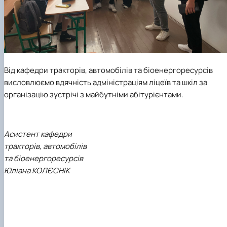
Від кафедри тракторів, автомобілів та біоенергоресурсів
висловлюємо вдячність адміністраціям ліцеїв та шкіл за
організацію зустрічі з майбутніми абітурієнтами.
Асистент кафедри
тракторів, автомобілів
та біоенергоресурсів
Юліана КОЛЄСНІК