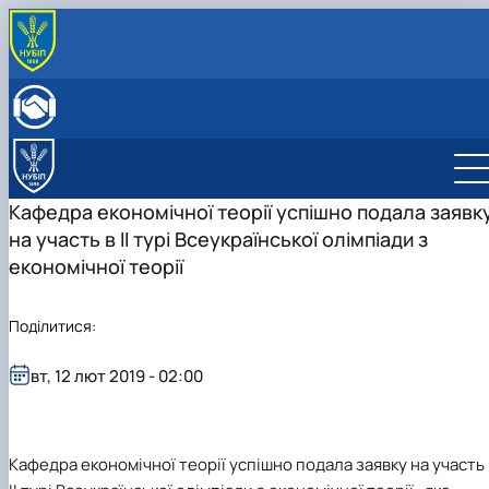
ПРО КАФЕДРУ
Історія кафедри
ОСВІТНЯ ДІЯЛЬНІСТЬ
Склад кафедри
Бакалаврат
НАУКОВА ДІЯЛЬНІСТЬ
Структурні підрозділи кафедри
Навчально-методичне забезпечення: робочі
Менеджмент
Про наукову діяльність
МІЖНАРОДНА ДІЯЛЬНІСТЬ
Навчально-наукова лабораторія
програми та ЕНК
Аспіранти кафедри
СТУДЕНТСЬКИЙ ГУРТОК
Кафедра економічної теорії успішно подала заявк
МІЖНАРОДНІ НАУКОВО-ПРАКТИЧНІ КОНФЕРЕНЦІЇ
на участь в ІІ турі Всеукраїнської олімпіади з
економічної теорії
Поділитися:
вт, 12 лют 2019 - 02:00
Кафедра економічної теорії успішно подала заявку на участь 