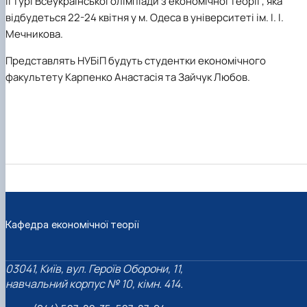
ІІ турі Всеукраїнської олімпіади з економічної теорії , яка
відбудеться 22-24 квітня у м. Одеса в університеті ім. І. І.
Мечникова.
Представлять НУБіП будуть студентки економічного
факультету Карпенко Анастасія та Зайчук Любов.
Кафедра економічної теорії
03041, Київ, вул. Героїв Оборони, 11,
навчальний корпус № 10, кімн. 414.