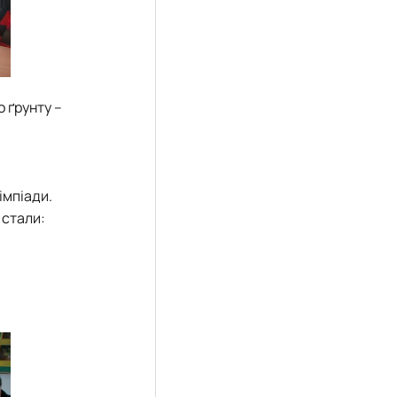
 ґрунту –
імпіади.
 стали: