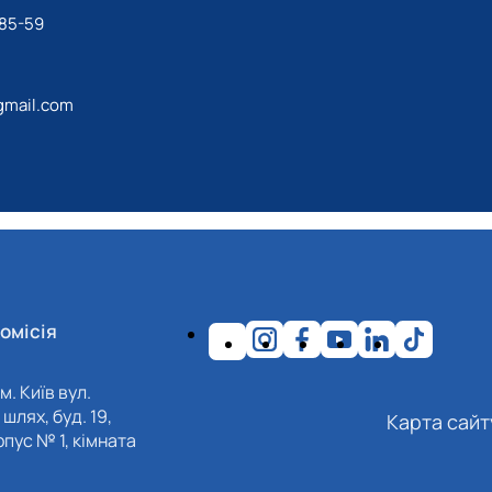
-85-59
mail.com
омісія
м. Київ вул.
шлях, буд. 19,
Карта сайт
пус № 1, кімната