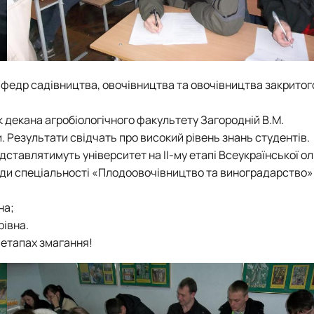
афедр садівництва, овочівництва та овочівництва закритого
к декана агробіологічного факультету Загородній В.М.
. Результати свідчать про високий рівень знань студентів.
ставлятимуть університет на ІІ-му етапі Всеукраїнської ол
ади спеціальності «Плодоовочівництво та виноградарство»
на;
рівна.
 етапах змагання!