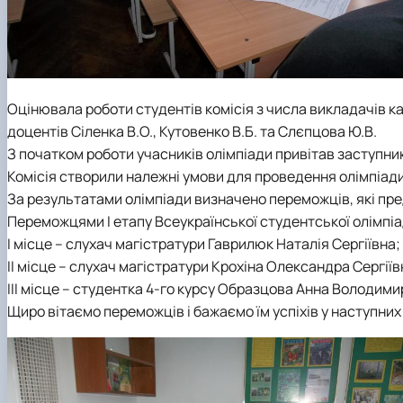
Оцінювала роботи студентів комісія з числа викладачів к
доцентів Сіленка В.О., Кутовенко В.Б. та Слєпцова Ю.В.
З початком роботи учасників олімпіади привітав заступни
Комісія створили належні умови для проведення олімпіади
За результатами олімпіади визначено переможців, які пред
Переможцями І етапу Всеукраїнської студентської олімпі
І місце – слухач магістратури Гаврилюк Наталія Сергіївна;
ІІ місце – слухач магістратури Крохіна Олександра Сергіїв
ІІІ місце – студентка 4-го курсу Образцова Анна Володими
Щиро вітаємо переможців і бажаємо їм успіхів у наступних