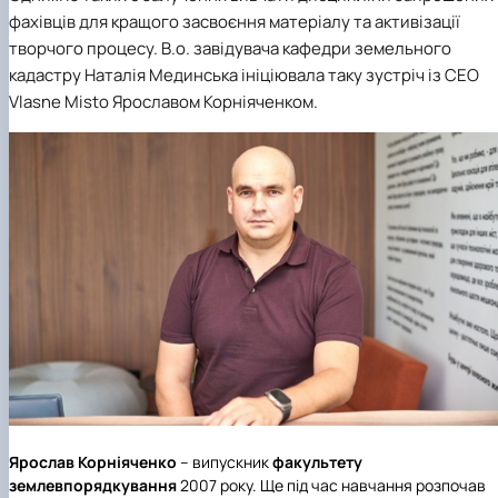
фахівців для кращого засвоєння матеріалу та активізації
творчого процесу. В.о. завідувача кафедри земельного
кадастру
Наталія Мединська
ініціювала таку зустріч із CEO
Vlasne Misto
Ярославом Корніяченком
.
Ярослав Корніяченко
– випускник
факультету
землевпорядкування
2007 року. Ще під час навчання розпочав