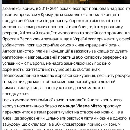
До анексії Криму, в 2011 – 2014 роках, експерт працював над досит
цікавим проєктом у Криму, де із командою створили концепт
продуктової безпеки південного узбережжя: з різноманітною
мережею фермерських поселень і виробництв, інтегрованих у
рекреаційні зони й локації тимчасового та постійного проживання
Ярослав Васильович зазначив, що в Україні експерименти у сфері
урбаністики поки що сприймаються як невиправданий ризик.
Автори майстер-планів і концепцій вважають за краще слідувати
багаторічній відпрацьованій практиці або копіюють референси з
успішних міст Європи, не надто замислюючись про їхню
доречність і життєстійкість у місцевих обставинах.
Переосмислення в умовах жорсткої конкуренції, дефіциту ресурсі
і придатних для масштабної комплексної забудови локацій
вимагає часу і сил, а інвестувати «в довгу» мало хто
погоджується.
І ось в умовах економічної кризи, тривалої війни та хронічного
хаосу з нормативною базою
команда
Vlasne Misto
пропонує
переключитися з теми розвитку міст на створення нових. Не в
Києві, де забудовники щільно впираються ліктями один в одного і 
забудову, що склалася, а в 30‑кілометровій приміській зоні. У