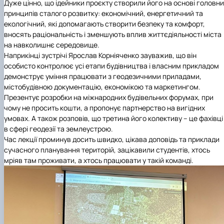
Дуже цінно, що ідейники проєкту створили його на основі головн
принципів сталого розвитку: економічний, енергетичний та
екологічний, які допомагають створити безпеку та комфорт,
вносять раціональність і зменшують вплив життєдіяльності міста
на навколишнє середовище.
Наприкінці зустрічі Ярослав Корніяченко зауважив, що він
особисто контролює усі етапи будівництва і власним прикладом
демонструє уміння працювати з геодезичними приладами,
містобудівною документацію, економікою та маркетингом.
Презентує розробки на міжнародних будівельних форумах, при
чому не просить кошти, а пропонує партнерство на вигідних
умовах. А також розповів, що третина його колективу – це фахівці
в сфері геодезії та землеустрою.
Час лекції проминув досить швидко, цікава доповідь та приклади
сучасного планування територій, зацікавили студентів, хтось
мріяв там проживати, а хтось працювати у такій команді.