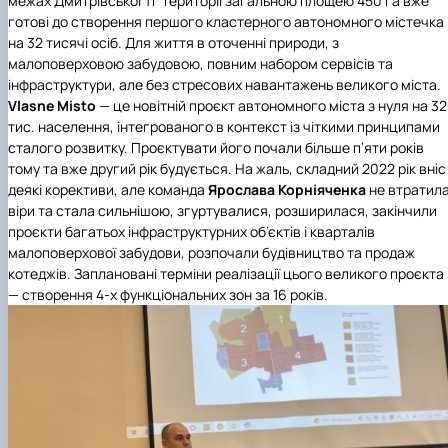
межах Дмитрівської ТГ території загальною площею 450 га вже
готові до створення першого кластерного автономного містечка
на 32 тисячі осіб. Для життя в оточенні природи, з
малоповерховою забудовою, повним набором сервісів та
інфраструктури, але без стресових навантажень великого міста.
Vlasne Misto
— це новітній проєкт автономного міста з нуля на 32
тис. населення, інтегрованого в контекст із чіткими принципами
сталого розвитку. Проєктувати його почали більше п’яти років
тому та вже другий рік будується. На жаль, складний 2022 рік вніс
деякі корективи, але команда
Ярослава Корніяченка
не втратил
віри та стала сильнішою, згуртувалися, розширилася, закінчили
проєкти багатьох інфраструктурних об’єктів і кварталів
малоповерхової забудови, розпочали будівництво та продаж
котеджів. Заплановані терміни реалізації цього великого проєкта
— створення 4‑х функціональних зон за 16 років.