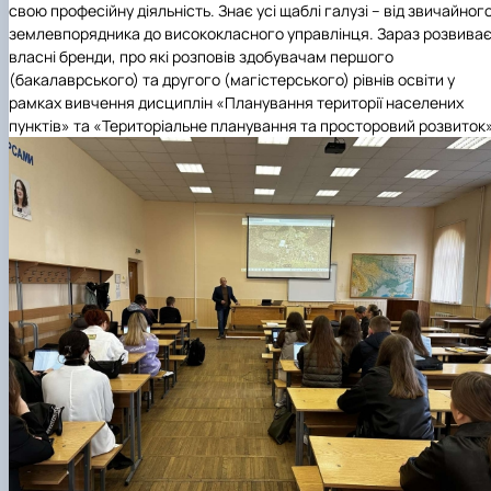
свою професійну діяльність. Знає усі щаблі галузі – від звичайног
землевпорядника до висококласного управлінця. Зараз розвива
власні бренди, про які розповів здобувачам першого
(бакалаврського) та другого (магістерського) рівнів освіти у
рамках вивчення дисциплін «Планування території населених
пунктів» та «Територіальне планування та просторовий розвиток»