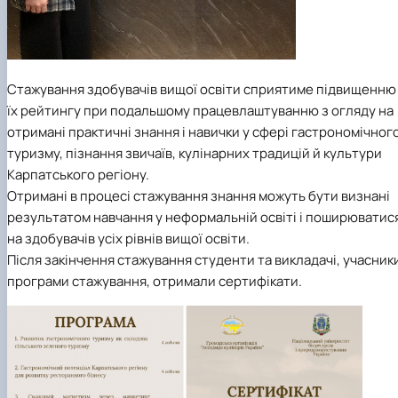
Стажування здобувачів вищої освіти сприятиме підвищенню
їх рейтингу при подальшому працевлаштуванню з огляду на
отримані практичні знання і навички у сфері гастрономічног
туризму, пізнання звичаїв, кулінарних традицій й культури
Карпатського регіону.
Отримані в процесі стажування знання можуть бути визнані
результатом навчання у неформальній освіті і поширюватис
на здобувачів усіх рівнів вищої освіти.
Після закінчення стажування студенти та викладачі, учасник
програми стажування, отримали сертифікати.