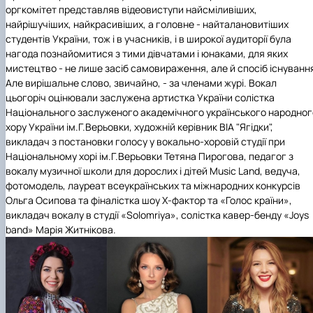
оргкомітет представляв відеовиступи найсміливіших,
найрішучіших, найкрасивіших, а головне - найталановитіших
студентів України, тож і в учасників, і в широкої аудиторії була
нагода познайомитися з тими дівчатами і юнаками, для яких
мистецтво - не лише засіб самовираження, але й спосіб існуванн
Але вирішальне слово, звичайно, - за членами журі. Вокал
цьогоріч оцінювали заслужена артистка України солістка
Національного заслуженого академічного українського народног
хору України ім.Г.Верьовки, художній керівник ВІА "Ягідки",
викладач з постановки голосу у вокально-хоровій студії при
Національному хорі ім.Г.Верьовки Тетяна Пирогова, педагог з
вокалу музичної школи для дорослих і дітей Music Land, ведуча,
фотомодель, лауреат всеукраїнських та міжнародних конкурсів
Ольга Осипова та фіналістка шоу X-фактор та «Голос країни»,
викладач вокалу в студії «Solomriya», солістка кавер-бенду «Joys
band» Марія Житнікова.