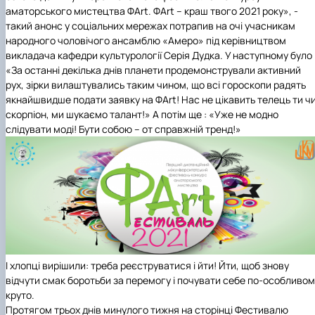
Гурток "Декоративна флористика"
аматорського мистецтва ФArt. ФArt – краш твого 2021 року», -
Прес-студія "Ідеал"
такий анонс у соціальних мережах потрапив на очі учасникам
Інструментальний ансамбль "Дивосвіт"
народного чоловічого ансамблю «Амеро» під керівництвом
Мистецька студія "Вовняні мрії"
викладача кафедри культурології Серія Дудка. У наступному було 
Тріо "ТоНіка"
«За останні декілька днів планети продемонстрували активний
рух, зірки вилаштувались таким чином, що всі гороскопи радять
якнайшвидше подати заявку на ФArt! Нас не цікавить телець ти ч
скорпіон, ми шукаємо талант!» А потім ще : «Уже не модно
слідувати моді! Бути собою – от справжній тренд!»
І хлопці вирішили: треба реєструватися і йти! Йти, щоб знову
відчути смак боротьби за перемогу і почувати себе по-особливом
круто.
Протягом трьох днів минулого тижня на сторінці Фестивалю