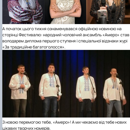
А початок цього тижня ознаменувався офіційною новиною на
сторінці Фестивалю: народний чоловічий ансамбль «Амеро» став
володарем диплома першого ступеня і спеціальної відзнаки журі
«За традиційне багатоголосся».
З новою перемогою тебе, «Амеро»! А ми чекаємо від тебе нових
цікавих творчих номерів.