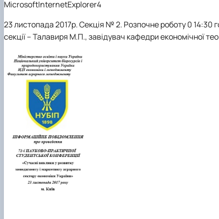
MicrosoftInternetExplorer4
23 листопада 2017р. Секція
№ 2. Розпочне роботу 0 14:30 го
секції – Талавиря М.П., завідувач кафедри економічної теор