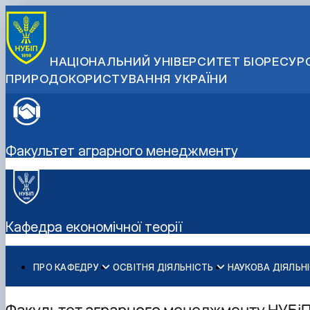
НАЦІОНАЛЬНИЙ УНІВЕРСИТЕТ БІОРЕСУРС
ПРИРОДОКОРИСТУВАННЯ УКРАЇНИ
Факультет аграрного менеджменту
Кафедра економічної теорії
ПРО КАФЕДРУ
ОСВІТНЯ ДІЯЛЬНІСТЬ
НАУКОВА ДІЯЛЬН
Історія кафедри
Бакалаврат
Про наукову діяльність
Склад кафедри
Навчально-методичне забезпечення: робочі програми
Аспіранти кафедри
Факультет аграрного менеджменту НУБіП 