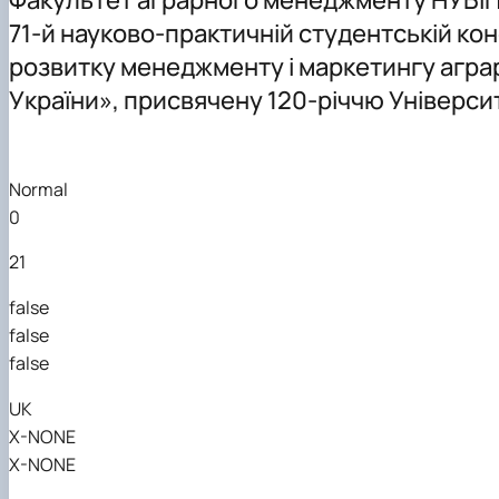
Структурні підрозділи кафедри
71-й науково-практичній студентській кон
розвитку менеджменту і маркетингу агра
України», присвячену 120-річчю Універси
Normal
0
21
false
false
false
UK
X-NONE
X-NONE