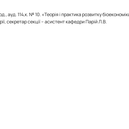
д., ауд. 114,к. № 10. «Теорія і практика розвитку біоекономік
ії, секретар секції – асистент кафедри Парій Л.В.