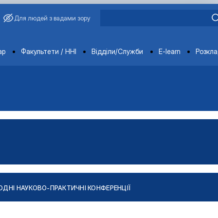
Для людей з вадами зору
ments
ар
Факультети / ННІ
Відділи/Служби
E-learn
Розкл
ДНІ НАУКОВО-ПРАКТИЧНІ КОНФЕРЕНЦІЇ