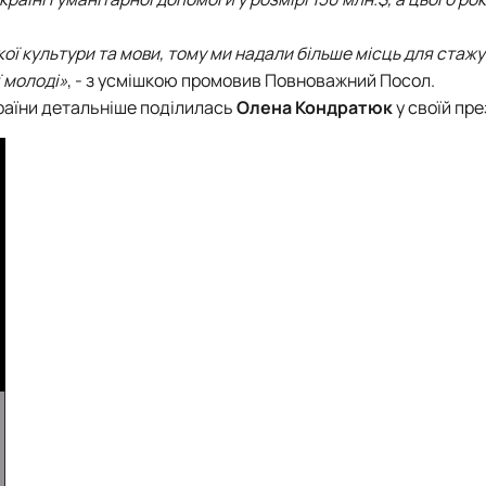
кої культури та мови, тому ми надали більше місць для стаж
 молоді»
, - з усмішкою промовив Повноважний Посол.
раїни детальніше поділилась
Олена Кондратюк
у своїй пре