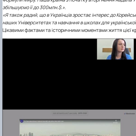
збільшуємо її до 300млн.$.»
.
«Я також радий, що в Українців зростає інтерес до Корейсь
наших Університетах та навчання в школах для української
Цікавими фактами та історичними моментами життя цієї к