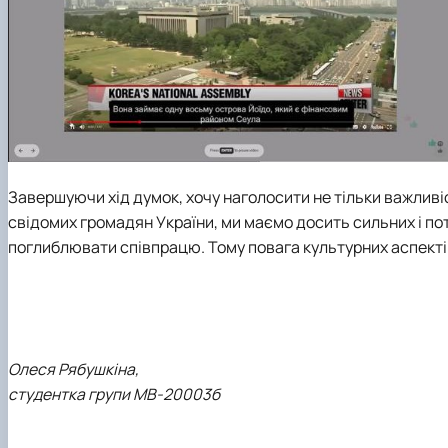
Завершуючи хід думок, хочу наголосити не тільки важливіс
свідомих громадян України, ми маємо досить сильних і пот
поглиблювати співпрацю. Тому повага культурних аспектів 
Олеся Рябушкіна,
студентка групи МВ-20003б