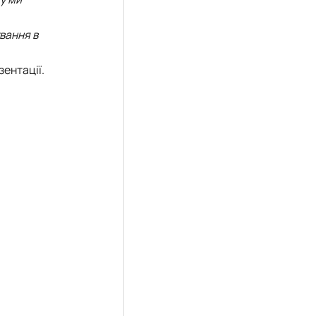
ування в
зентації.