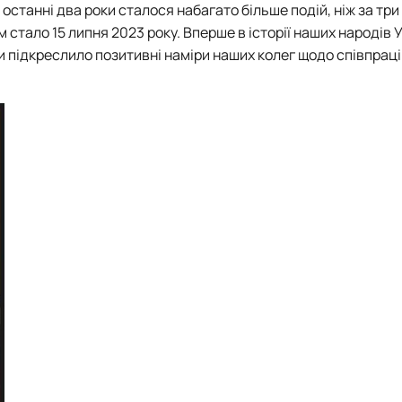
станні два роки сталося набагато більше подій, ніж за три
стало 15 липня 2023 року. Вперше в історії наших народів 
и підкреслило позитивні наміри наших колег щодо співпраці