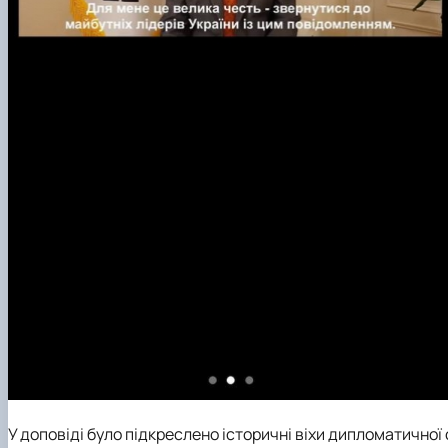
У доповіді було підкреслено історичні віхи дипломатичної 