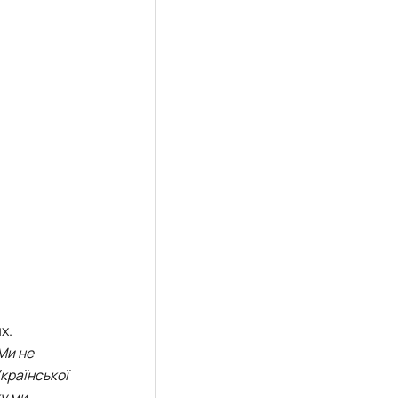
х.
Ми не
країнської
ку ми