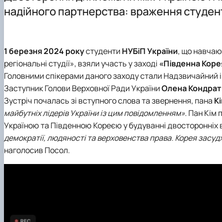
Наші випускники
Спеціальність В9 «Історія та археологія» - аспірантур
Робочі програми
Аспіранти кафедри
Міжнародні молодіжні студії
надійного партнерства: враження студен
Міжнародна діяльність
Як стати бакалавром за спеціальностю С3 «Міжнародн
Навчально-методична робота кафедри МВіСН
Соціологічна навчально-науково-виробнича лаборато
Головне про дипломатію
Матеріально-технічна база
Як стати магістром за спеціальностю С3 «Міжнародні
Підвищення кваліфікації викладачів кафедри
Наукові студентські гуртки
Популярно про маловідоме
План розвитку кафедри
Чому НУБіП України – твій правильний вибір? «МІЖ
Практичне навчання
Стратегії МЗС України
1 березня 2024 року
студенти
НУБіП України
, що навча
Часті запитання та відповіді
Культурно-виховна робота
регіональні студії»
, взяли участь у
заході
«Південна Коре
Підготовчі курси до НМТ
Цифрова бібліотека
Головними спікерами даного заходу стали Надзвичайний і
Подготовчі курси до ЄВІ
Сторінка магістра
Заступник Голови Верховної Ради України
Олена Кондра
Підготовка до вступу в аспірантуру
Опитування
Зустріч почалась зі вступного слова та звернення, пана
К
Правила прийому 2026
Скринька довіри
майбутніх лідерів України із цим повідомленням»
. Пан Кім
Контактні дані
Україною та Південною Кореєю у будуванні двосторонніх 
Профорієнтаційна діяльність
демократії, людяності та верховенства права. Корея засу
наголосив Посол.