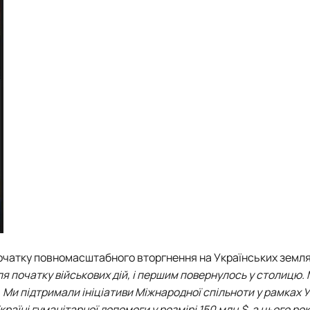
 початку повномасштабного вторгнення на Українських земля
 початку військових дій, і першим повернулось у столицю. 
 Ми підтримали ініціативи Міжнародної спільноти у рамках У
аїні гуманітарної допомоги у розмірі 150 млн.$, а цього ро