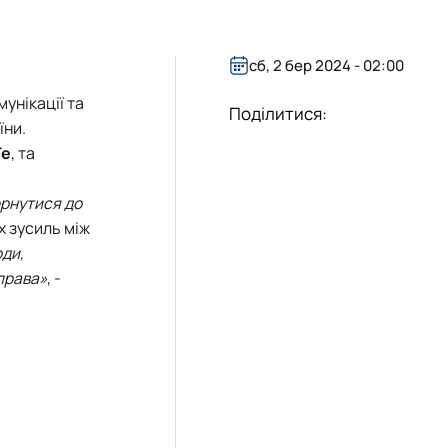
ння і взаємовплив
Міжнародні відносини»
льностей
нями студентів
ри МВіСН
сб, 2 бер 2024 - 02:00
унікації та
Поділитися:
їни
.
Те
, та
ернутися до
х зусиль між
оди,
права
»
, -