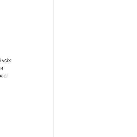
 усіх
ки
нас!