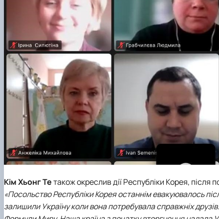
Кім Хьонг Те
також окреслив дії Республіки Корея, після
«Посольство Республіки Корея останнім евакуювалось після
залишили Україну коли вона потребувала справжніх друзів.
Формули Миру. Наша країна з початку вторгнення надала Укр