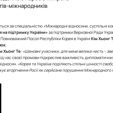
а
Договори про співпрацю, меморандуми
ВИПУСКНИКИ, які загинули за незалежність України
Популярно про маловідоме
Дипломатія та геополітика: співвідноше
ОПП ОС Бакалавр спеціальності «
Робочі програми для інших спеціа
тів-міжнародників
і відносини»
рія
Запрошуємо до співпраці!
Головне про дипломатію
Інформація і політика
АКРЕДИТАЦІЯ
Вибіркові дисципліни за уподобан
 відносини»
Міжнародні молодіжні студії
HistoryEU
Електронні навчальні курси кафед
НАРОДНІ ВІДНОСИНИ» – ЦЕ ВАШ ШАН…
Стратегії МЗС України
Навчально-методичні матеріали
ються за
спеціальністю «Міжнародні відносини, суспільні ком
я на підтримку України»
за підтримки Верховної Ради Укра
 Повноважний Посол Республіки Корея в Україні
Кім Хьонг 
тюк
.
ім Хьонг Те
:
«Шановні учасники, для мене велика честь – зв
 під час своєї промови підкреслив важливість дипломатични
відносин.
«Корея та Україна поділяють спільні цінності своб
джує вторгнення Росії як серйозне порушення Міжнародного 