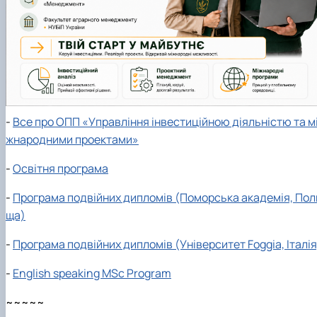
-
Все про ОПП «Управління інвестиційною діяльністю та м
жнародними проектами»
-
Освітня програма
-
Програма подвійних дипломів (Поморська академія, Пол
ща)
-
Програма подвійних дипломів (Університет Foggia, Італія
-
English speaking MSc Program
~~~~~