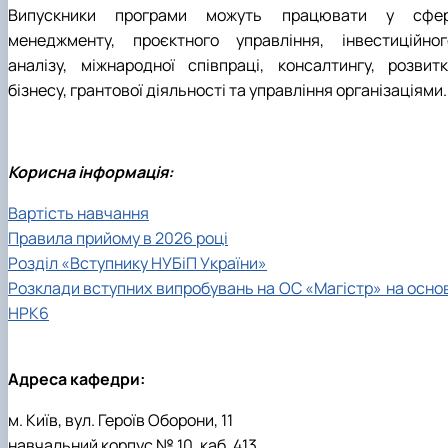
Випускники програми можуть працювати у сфер
менеджменту, проєктного управління, інвестиційног
аналізу, міжнародної співпраці, консалтингу, розвитк
бізнесу, грантової діяльності та управління організаціями.
Корисна інформація:
Вартість навчання
Правила прийому в 2026 році
Розділ «Вступнику НУБіП України»
Розклади вступних випробувань на ОС «Магістр» на основ
НРК6
Адреса кафедри:
м. Київ, вул. Героїв Оборони, 11
навчальний корпус № 10, каб. 413