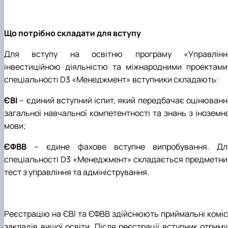
Що потрібно складати для вступу
Для вступу на освітню програму «Управлінн
інвестиційною діяльністю та міжнародними проектами
спеціальності D3 «Менеджмент» вступники складають:
ЄВІ
– єдиний вступний іспит, який передбачає оцінюванн
загальної навчальної компетентності та знань з іноземно
мови;
ЄФВВ
– єдине фахове вступне випробування. Дл
спеціальності D3 «Менеджмент» складається предметни
тест з управління та адміністрування.
Реєстрацію на ЄВІ та ЄФВВ здійснюють приймальні комісі
закладів вищої освіти. Після реєстрації вступник отриму