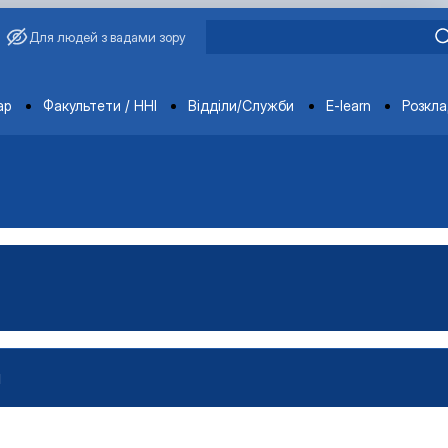
Для людей з вадами зору
ments
ар
Факультети / ННІ
Відділи/Служби
E-learn
Розкл
И
проектами»