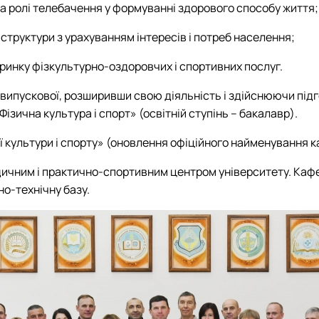
а ролі телебачення у формуванні здорового способу життя;
структури з урахуванням інтересів і потреб населення;
 ринку фізкультурно-оздоровчих і спортивних послуг.
випускової, розширивши свою діяльність і здійснюючи підг
ізична культура і спорт» (освітній ступінь – бакалавр).
ї культури і спорту» (оновлення офіційного найменування 
ичним і практично-спортивним центром університету. Кафе
но-технічну базу.