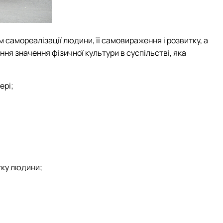
 самореалізації людини, її самовираження і розвитку, а
ня значення фізичної культури в суспільстві, яка
ері;
тку людини;