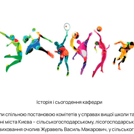
План роботи гуртка
Звіт про роботу гуртка
Історія і сьогодення кафедри
ли спільною постановою комітетів у справах вищої школи та 
ні міста Києва – сільськогосподарському, лісогосподарсь
виховання очолив Журавель Василь Макарович, у сільського