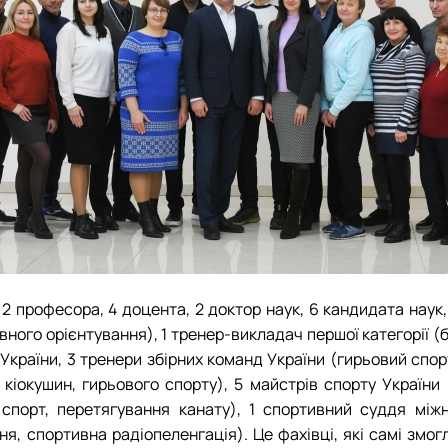
у
2 професора, 4 доцента, 2 доктор наук, 6 кандидата наук
тивного орієнтування), 1 тренер-викладач першої категорії (
України, 3 тренери збірних команд України (гирьовий спор
 кіокушин, гирьового спорту), 5 майстрів спорту України 
 спорт, перетягування канату), 1 спортивний суддя міжн
ня, спортивна радіопеленгація). Це фахівці, які самі змо