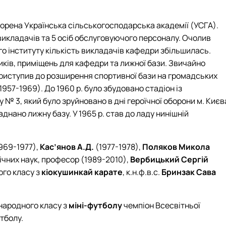
творена Українська сільськогосподарська академії (УСГА).
икладачів та 5 осіб обслуговуючого персоналу. Очолив
го інституту кількість викладачів кафедри збільшилась.
иків, приміщень для кафедри та лижної бази. Звичайно
 приступив до розширення спортивної бази на громадських
57-1969). До 1960 р. було збудовано стадіон із
№ 3, який було зруйновано в дні героїчної оборони м. Києв
днано лижну базу. У 1965 р. став до ладу нинішній
969-1977),
Кас’янов А.Д.
(1977-1978),
Поляков Микола
ічних наук, професор (1989-2010),
Вербицький Сергій
ого класу з
кіокушинкай карате
, к.н.ф.в.с.
Бринзак Сава
жнародного класу з
міні-футболу
чемпіон Всесвітньої
утболу.