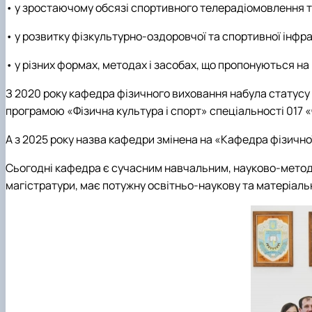
• у зростаючому обсязі спортивного телерадіомовлення т
• у розвитку фізкультурно-оздоровчої та спортивної інфра
• у різних формах, методах і засобах, що пропонуються на
З 2020 року кафедра фізичного виховання набула статусу 
програмою «Фізична культура і спорт» спеціальності 017 «Ф
А з 2025 року назва кафедри змінена на «Кафедра фізично
Сьогодні кафедра є сучасним навчальним, науково-метод
магістратури, має потужну освітньо-наукову та матеріаль