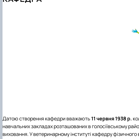
Навчальні лабораторії
Практика студентів
Гурток "Бджільництво"
Можливості працевлаштування
Сертифікатні курси
Аспірантура
Тематики бакалаврських робіт
Тематики магістерських робіт
Фотогалерея
Датою створення кафедри вважають
11 червня 1938 р.
ко
навчальних закладах розташованих в голосіївському райо
виховання. У ветеринарному інституті кафедру фізичного 