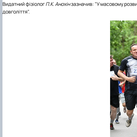
Видатний фізіолог
П.К. Анохін
зазначив: "У масовому розвитк
довголіття".