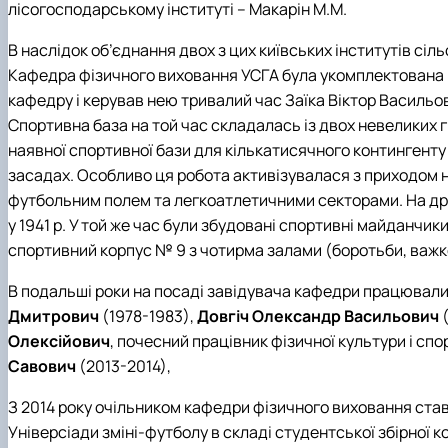
лісогосподарському інституті – Макарін М.М.
В наслідок об’єднання двох з цих київських інститутів сі
Кафедра фізичного виховання УСГА була укомплектована в
кафедру і керував нею тривалий час Заїка Віктор Васильо
Спортивна база на той час складалась із двох невеликих 
наявної спортивної бази для кількатисячного контингенту
засадах. Особливо ця робота активізувалася з приходом н
футбольним полем та легкоатлетичними секторами. На дрен
у 1941 р. У той же час були збудовані спортивні майданчик
спортивний корпус № 9 з чотирма залами (боротьби, важкої
В подальші роки на посаді завідувача кафедри працювали
Дмитрович
(1978-1983),
Довгіч Олександр Васильович
(
Олексійович
, почесний працівник фізичної культури і сп
Савович
(2013-2014),
З 2014 року очільником кафедри фізичного виховання ста
Універсіади зміні-футболу в складі студентської збірної к