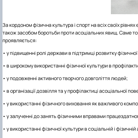
За кордоном фізична культура і спорт на всіх своїх рівня
також засобом боротьби проти асоціальних явищ. Саме тому
проявляється:
• у підвищенні ролі держави в підтримці розвитку фізичної
• в широкому використанні фізичної культури в профілакт
• у подовженні активного творчого довголіття людей;
• в організації дозвілля та у профілактиці асоціальної пов
• у використанні фізичного виховання як важливого комп
• у залученні до занять фізичними вправами працездатно
• у використанні фізичної культури в соціальній і фізичній 