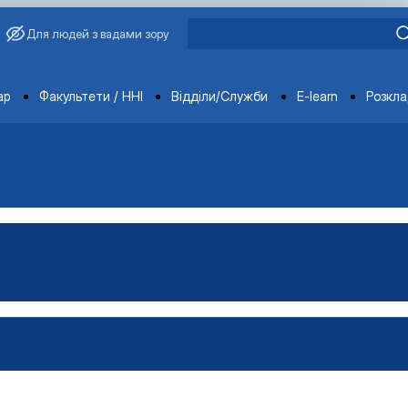
Для людей з вадами зору
ments
ар
Факультети / ННІ
Відділи/Служби
E-learn
Розкл