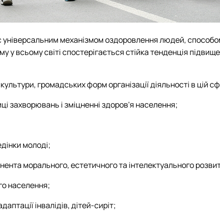
х є універсальним механізмом оздоровлення людей, способом
 у всьому світі спостерігається стійка тенденція підвищен
 культури, громадських форм організації діяльності в цій сф
иці захворювань і зміцненні здоров'я населення;
едінки молоді;
онента морального, естетичного та інтелектуального розви
го населення;
адаптації інвалідів, дітей-сиріт;