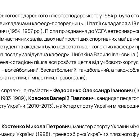
льськогосподарського і лісогосподарського у 1954 р. була с
икладачами кафедр-попередниць. Штат її складався з 18 в
вич (1954-1957 рр.). Після приєднання до УСГА ветеринарно
гімнастичних залів, двох найпростіших спортивних майданч
 студентів академії було недостатньо, і колектив кафедри
а посаду завідувача кафедри Шибакіна Василя Івановича (19
аж стадіону пішла вся розбита цегла від учбового корпусу 
и – волейбольний, баскетбольний, гандбольний, а також обла
 атлетики, гімнастики, ігрової зали).
 справжні ентузіасти –
Федоренко Олександр Іванович
(1
1983-1989),
Краснов Валерій Павлович
, кандидат педагог
орту України (2010-2013), майстер спорту України міжнародн
в
Костенко Микола Петрович
, майстер спорту України мі
оманди України (1998), тренер збірної України з пляжного ф