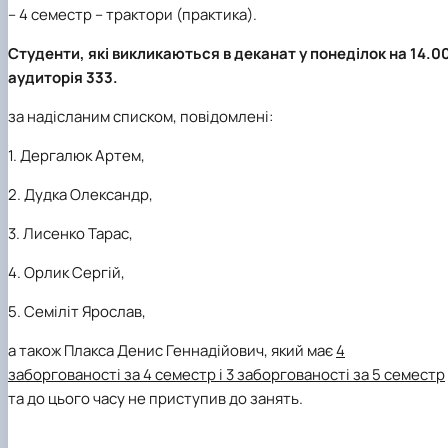
– 4 семестр – трактори (практика).
Студенти, які викликаються в деканат у понеділок на 14.0
аудиторія 333.
за надісланим списком, повідомлені:
1. Дергалюк Артем,
2. Дудка Олександр,
3. Лисенко Тарас,
4. Орлик Сергій,
5. Семіліт Ярослав,
а також Плакса Денис Геннадійович, який має
4
заборгованості за 4 семестр і 3 заборгованості за 5 семестр
та до цього часу не приступив до занять.