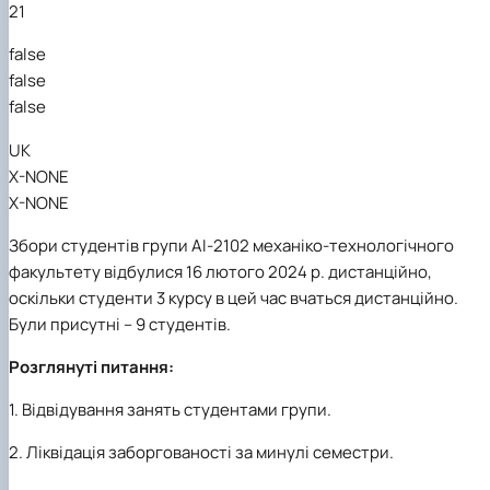
21
Карлаш Олександр Петрович
Гаркуша Наталія Миколаївна
false
Кіру Валентина Василівна
false
Ямков Олександр Володимирович
Білоконь Ольга Борисівна
false
Тихий Олександр Іванович
UK
X-NONE
X-NONE
Збори студентів групи АІ-2102 механіко-технологічного
факультету відбулися 16 лютого 2024 р. дистанційно,
оскільки студенти 3 курсу в цей час вчаться дистанційно.
Були присутні – 9 студентів.
Розглянуті питання:
1. Відвідування занять студентами групи.
2. Ліквідація заборгованості за минулі семестри.