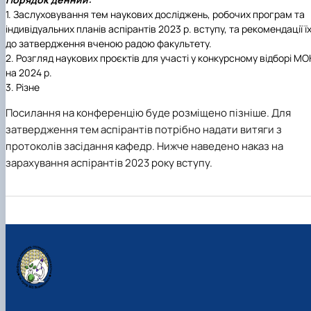
ідентифікації сортів рослин"
І міжнародна конференція присвячена 90-
1. Заслуховування тем наукових досліджень, робочих програм та
річчю від дня народження вченого М.О. Зе…
індивідуальних планів аспірантів 2023 р. вступу, та рекомендації ї
до затвердження вченою радою факультету.
2. Розгляд наукових проєктів для участі у конкурсному відборі М
на 2024 р.
3. Різне
Посилання на конференцію буде розміщено пізніше. Для
затвердження тем аспірантів потрібно надати витяги з
протоколів засідання кафедр. Нижче наведено наказ на
зарахування аспірантів 2023 року вступу.