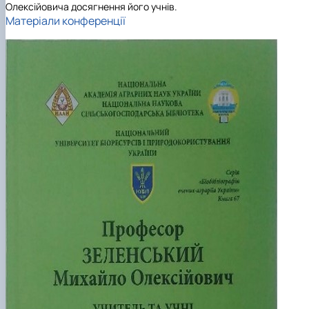
ідентифікації сортів рослин"
І міжнародна конференція присвячена 90-
Олексійовича досягнення його учнів.
Матеріали конференції
річчю від дня народження вченого М.О. Зе…