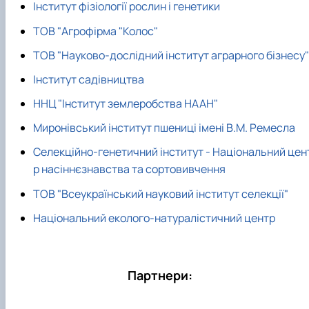
Інститут фізіології рослин і генетики
ідентифікації сортів рослин"
І міжнародна конференція присвячена 90-
річчю від дня народження вченого М.О. Зе…
ТОВ "Агрофірма "Колос"
ТОВ "Науково-дослідний інститут аграрного бізнесу"
Інститут садівництва
ННЦ "Інститут землеробства НААН"
Миронівський інститут пшениці імені В.М. Ремесла
Селекційно-генетичний інститут - Національний цен
р насіннєзнавства та сортовивчення
ТОВ "Всеукраїнський науковий інститут селекції"
Національний еколого-натуралістичний центр
Партнери: