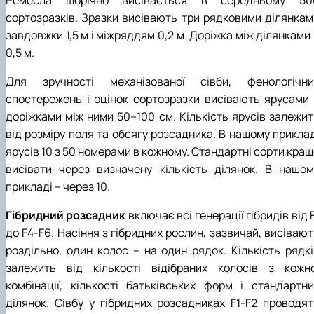
Ремесла щорічно висівається в середньому 50
сортозразків. Зразки висівають три рядковими ділянкам
завдовжки 1,5 м і міжряддям 0,2 м. Доріжка між ділянками
0,5 м.
Для зручності механізованої сівби, фенологічни
спостережень і оцінок сортозразки висівають ярусами 
доріжками між ними 50–100 см. Кількість ярусів залежит
від розміру поля та обсягу розсадника. В нашому приклад
ярусів 10 з 50 номерами в кожному. Стандартні сорти кра
висівати через визначену кількість ділянок. В нашом
прикладі – через 10.
Гібридний розсадник
включає всі генерації гібридів від 
до F4-F6. Насіння з гібридних рослин, зазвичай, висіваю
роздільно, один колос – на один рядок. Кількість рядкі
залежить від кількості відібраних колосів з кожно
комбінації, кількості батьківських форм і стандартни
ділянок. Сівбу у гібридних розсадниках F1-F2 проводят