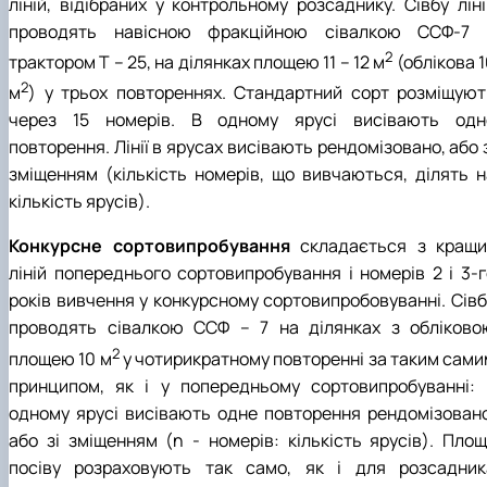
ліній, відібраних у контрольному розсаднику. Сівбу ліні
проводять навісною фракційною сівалкою ССФ-7 
2
трактором Т – 25, на ділянках площею 11 – 12 м
(облікова 
2
м
) у трьох повтореннях. Стандартний сорт розміщуют
через 15 номерів. В одному ярусі висівають одн
повторення. Лінії в ярусах висівають рендомізовано, або 
зміщенням (кількість номерів, що вивчаються, ділять н
кількість ярусів).
Конкурсне сортовипробування
складається з кращи
ліній попереднього сортовипробування і номерів 2 і 3-г
років вивчення у конкурсному сортовипробовуванні. Сівб
проводять сівалкою ССФ – 7 на ділянках з обліково
2
площею 10 м
у чотирикратному повторенні за таким сами
принципом, як і у попередньому сортовипробуванні: 
одному ярусі висівають одне повторення рендомізовано
або зі зміщенням (n - номерів: кількість ярусів). Площ
посіву розраховують так само, як і для розсадник