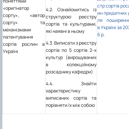
поняттями
стр сортів рос
«оригінатор
4.2. Ознайомитись із
ин придатних 
сорту», «автор
структурою реєстру
ля поширенн
сорту» та
сортів та культурами,
в Україні за 20
механізмами
які наявні в ньому
6 р.
патентування
4.3. Виписати з реєстру
сортів рослин в
сортів по 5 сортів 2-х
Україні
культур (вирощуваних
в колекційному
розсаднику кафедри)
4.4. Знайти
характеристику
виписаних сортів та
порівняти їх між собою