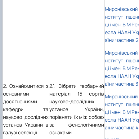
Миронівський 
нститут пшен
ці імені В М Ре
есла НААН Ук
аїни частина 2
Миронівський 
нститут пшен
ці імені В М Ре
есла НААН Ук
аїни частина 3
2. Ознайомитися з
2.1. Зібрати гербарний
основними
матеріал 15 сортів
Миронівський 
досягненнями
науково-дослідних
нститут пшен
кафедри та
установ України,
ці імені В М Ре
науково дослідних
порівняти їх між собою
есла НААН Ук
установ України в
за фенологічними
аїни частина 4
галузі селекції
ознаками