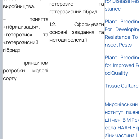
for Disease Res
гетерозис та
виробництва.
stance
гетерозисний гібрид.
– поняття
Plant Breedin
1.2. Сформувати
«гібридизація»,
For Developin
основні завдання та
«гетерозис» та
Resistance To 
методи селекції
«гетерозисний
nsect Pests
гібрид»
Plant Breedin
– принципом
for Improved F
розробки моделі
od Quality
сорту
Tissue Culture
Миронівський 
нститут пшен
ці імені В М Ре
есла НААН Ук
аїни частина 1