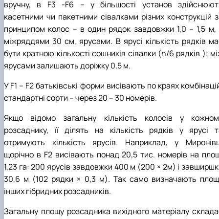
вручну, в F3 -F6 – у більшості установ здійснюют
касетними чи пакетними сівалками різних конструкцій з
принципом колос – в один рядок завдовжки 1,0 – 1,5 м, 
міжряддями 30 см, ярусами. В ярусі кількість рядків ма
бути кратною кількості сошників сівалки (n/6 рядків ); м
ярусами залишають доріжку 0,5 м.
У F1 – F2 батьківські форми висівають по краях комбінаці
стандартні сорти – через 20 – 30 номерів.
Якщо відомо загальну кількість колосів у кожном
розсаднику, її ділять на кількість рядків у ярусі т
отримують кількість ярусів. Наприклад, у Миронівц
щорічно в F2 висівають понад 20,5 тис. номерів на площ
1,23 га: 200 ярусів завдовжки 400 м (200 × 2м) і завширш
30,6 м (102 рядки × 0,3 м). Так само визначають площ
інших гібридних розсадників.
Загальну площу розсадника вихідного матеріалу склада