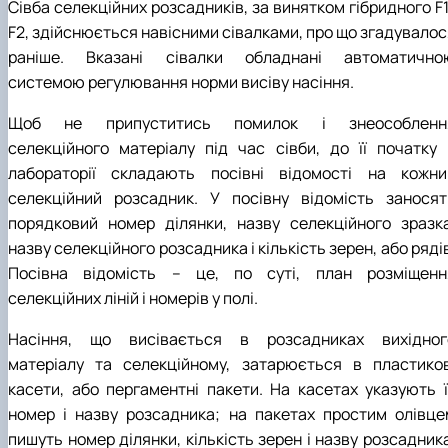
Сівба селекційних розсадників, за винятком гібридного F
F2, здійснюється навісними сівалками, про що згадувалос
раніше. Вказані сівалки обладнані автоматично
системою регулювання норми висіву насіння.
Щоб не припуститись помилок і знеособленн
селекційного матеріалу під час сівби, до її початку 
лабораторії складають посівні відомості на кожни
селекційний розсадник. У посівну відомість заносят
порядковий номер ділянки, назву селекційного зразка
назву селекційного розсадника і кількість зерен, або ряді
Посівна відомість – це, по суті, план розміщенн
селекційних ліній і номерів у полі.
Насіння, що висівається в розсадниках вихідног
матеріалу та селекційному, затарюється в пластиков
касети, або пергаментні пакети. На касетах указують ї
номер і назву розсадника; на пакетах простим олівце
пишуть номер ділянки, кількість зерен і назву розсадник