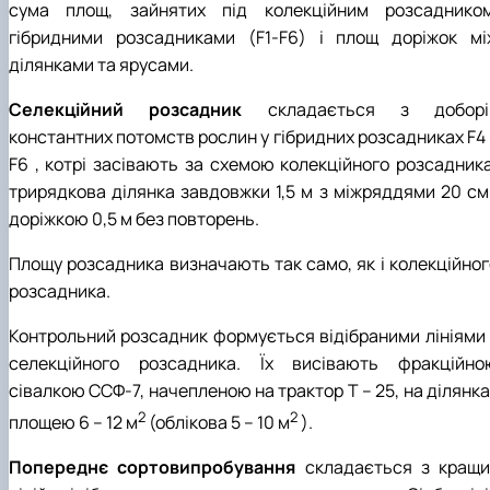
сума площ, зайнятих під колекційним розсадником
гібридними розсадниками (F1-F6) і площ доріжок мі
ділянками та ярусами.
Селекційний розсадник
складається з доборі
константних потомств рослин у гібридних розсадниках F4 
F6 , котрі засівають за схемою колекційного розсадника
трирядкова ділянка завдовжки 1,5 м з міжряддями 20 см 
доріжкою 0,5 м без повторень.
Площу розсадника визначають так само, як і колекційног
розсадника.
Контрольний розсадник формується відібраними лініями 
селекційного розсадника. Їх висівають фракційно
сівалкою ССФ-7, начепленою на трактор Т – 25, на ділянк
2
2
площею 6 – 12 м
(облікова 5 – 10 м
).
Попереднє сортовипробування
складається з кращи