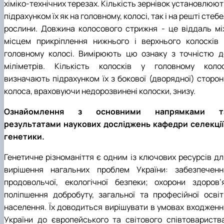
хіміко-технічних терезах. Кількість зернівок установлюю
підрахунком їх як на головному, колосі, так і на решті стеб
рослини. Довжина колосового стрижня - це віддаль мі
місцем прикріплення нижнього і верхнього колосків 
головному колосі. Вимірюють цю ознаку з точністю д
міліметрів. Кількість колосків у головному колос
визначають підрахунком їх з бокової (дворядної) сторон
колоса, враховуючи недорозвинені колоски, знизу.
Ознайомлення з основними напрямками т
результатами наукових досліджень кафедри селекції 
генетики.
Генетичне різноманіття є одним із ключових ресурсів дл
вирішення нагальних проблем України: забезпеченн
продовольчої, екологічної безпеки; охорони здоров’я
поліпшення добробуту, загальної та професійної освіт
населення. Їх доводиться вирішувати в умовах входженн
України до європейського та світового співтовариства