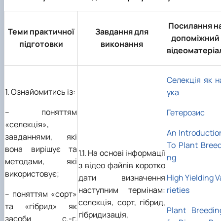
Посилання н
Теми практичної
Завдання для
допоміжний
підготовки
виконання
відеоматеріа
Селекція як н
1. Ознайомитись із:
ука
– поняттям
Гетерозис
«селекція»,
An Introductio
завданнями, які
To Plant Breed
вона вирішує та
1.1. На основі інформації
ng
методами, які
з відео файлів коротко
використовує;
дати визначення
High Yielding V
наступним термінам:
rieties
– поняттям «сорт»
селекція, сорт, гібрид,
та «гібрид» як
Plant Breedin
гібридизація,
засоби с.-г.