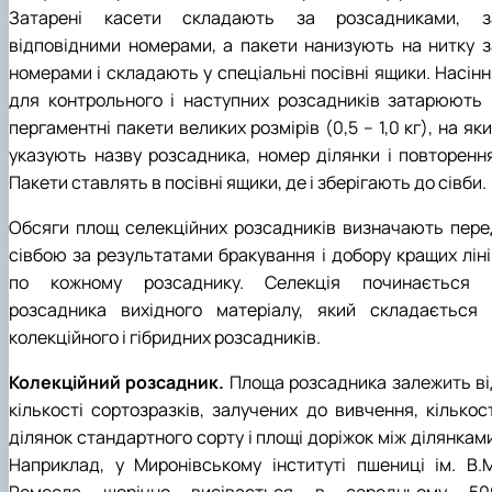
Затарені касети складають за розсадниками, з
відповідними номерами, а пакети нанизують на нитку з
номерами і складають у спеціальні посівні ящики. Насінн
для контрольного і наступних розсадників затарюють 
пергаментні пакети великих розмірів (0,5 – 1,0 кг), на як
указують назву розсадника, номер ділянки і повторення
Пакети ставлять в посівні ящики, де і зберігають до сівби.
Обсяги площ селекційних розсадників визначають пере
сівбою за результатами бракування і добору кращих ліні
по кожному розсаднику. Селекція починається 
розсадника вихідного матеріалу, який складається 
колекційного і гібридних розсадників.
Колекційний розсадник.
Площа розсадника залежить ві
кількості сортозразків, залучених до вивчення, кількост
ділянок стандартного сорту і площі доріжок між ділянкам
Наприклад, у Миронівському інституті пшениці ім. В.М