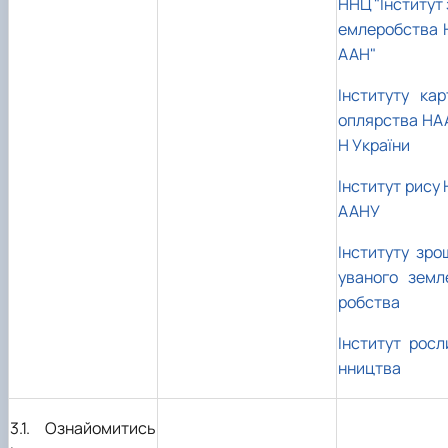
ННЦ "Інститут 
емлеробства 
ААН"
Інституту кар
оплярства НА
Н України
Інститут рису 
ААНУ
Інституту зро
уваного земл
робства
Інститут росл
нництва
3.1. Ознайомитись