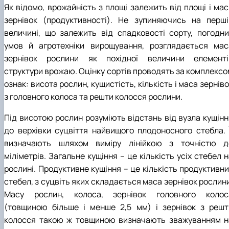
Як відомо, врожайність з площі залежить від площі і мас
зернівок (продуктивності). Не зупиняючись на перші
величині, що залежить від спадковості сорту, погодни
умов й агротехніки вирощування, розглядається мас
зернівок рослини як похідної величини елементі
структури врожаю. Оцінку сортів проводять за комплексо
ознак: висота рослин, кущистість, кількість і маса зернів
з головного колоса та решти колосся рослини.
Під висотою рослин розуміють відстань від вузла кущінн
до верхівки суцвіття найвищого плодоносного стебла. Ї
визначають шляхом виміру лінійкою з точністю д
міліметрів. Загальне кущіння – це кількість усіх стебел 
рослині. Продуктивне кущіння – це кількість продуктивни
стебел, з суцвіть яких складається маса зернівок рослин
Масу рослин, колоса, зернівок головного колос
(товщиною більше і менше 2,5 мм) і зернівок з решт
колосся такою ж товщиною визначають зважуванням н