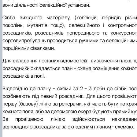
зони діяльності селекційної установи.
Сівба вихідного матеріалу (колекцій, гібридів різни
поколінь, мутантів тощо), селекційного і контрольног
розсадників, розсадників попереднього та конкурсног
сортовипробувань проводиться ручними та селекційними
порційними сівалками.
Для складання посівних відомостей і визначення площ пі
розсадники складається план – схема розміщення кожног
розсадника в полі.
Відповідно до плану – схеми за 2 – 3 доби до сівби пол
розбивають під певний розсадник. Для цього провішуют
першу (базову) лінію за реперами, які мають бути по кра
кожного поля, або за допомогою екера будують прямий кут
За провішеною лінією здійснюється накладанн
відповідного розсадника за складеним планом - схемою.