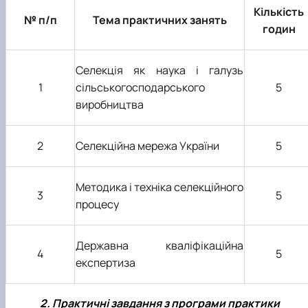
ідентифікації сортів рослин"
І міжнародна конференція присвячена 90-
Кількість
№ п/п
Тема практичних занять
річчю від дня народження вченого М.О. Зе…
годин
Селекція як наука і галузь
1
сільськогосподарського
5
виробництва
2
Селекційна мережа України
5
Методика і техніка селекційного
3
5
процесу
Державна кваліфікаційна
4
5
експертиза
2. Практичні завдання з програми практики