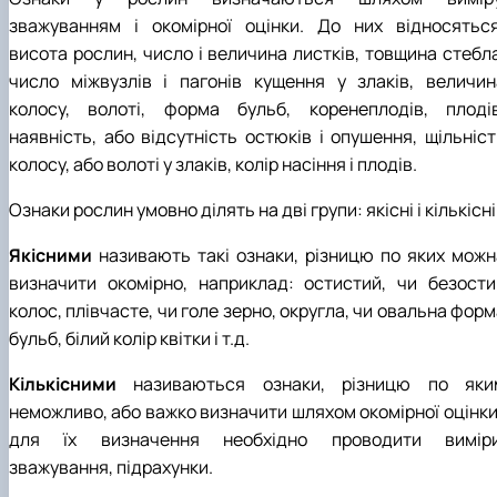
зважуванням і окомірної оцінки. До них відносяться
висота рослин, число і величина листків, товщина стебла
число міжвузлів і пагонів кущення у злаків, величин
колосу, волоті, форма бульб, коренеплодів, плодів
наявність, або відсутність остюків і опушення, щільніст
колосу, або волоті у злаків, колір насіння і плодів.
Ознаки рослин умовно ділять на дві групи: якісні і кількісні
Якісними
називають такі ознаки, різницю по яких можн
визначити окомірно, наприклад: остистий, чи безости
колос, плівчасте, чи голе зерно, округла, чи овальна фор
бульб, білий колір квітки і т.д.
Кількісними
називаються ознаки, різницю по яки
неможливо, або важко визначити шляхом окомірної оцінки 
для їх визначення необхідно проводити виміри
зважування, підрахунки.