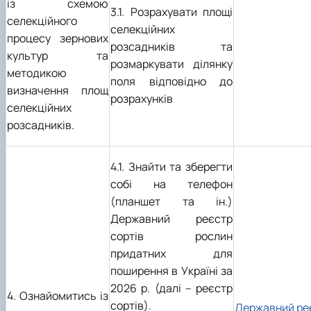
із схемою
3.1. Розрахувати площі
селекційного
селекційних
процесу зернових
розсадників та
культур та
розмаркувати ділянку
методикою
поля відповідно до
визначення площ
розрахунків
селекційних
розсадників.
4.1. Знайти та зберегти
собі на телефон
(планшет та ін.)
Державний реєстр
сортів рослин
придатних для
поширення в Україні за
2026 р.
(дал
і – реєстр
4. Ознайомитись із
сортів).
Державний ре