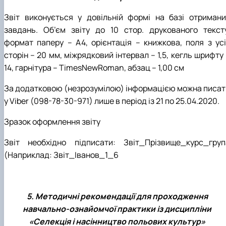
Звіт виконується у довільній формі на базі отримани
завдань. Об’єм звіту до 10 стор. друкованого тексту
формат паперу – А4, орієнтація – книжкова, поля з усі
сторін – 20 мм, міжрядковий інтервал – 1,5, кегль шрифту
14, гарнітура – TimesNewRoman, абзац – 1,00 см
За додатковою (незрозумілою) інформацією можна писат
у
Viber
(098-78-30-971) лише в пе
ріод із 21 по 25.04.2020.
Зразок оформлення зв
іту
Звіт необхідно підписати: Звіт_Прізвище_курс_груп
(Наприклад: Звіт_Іванов_1_6
5. Методичні рекомендації для проходження
навчально-ознайомчої практики із дисципліни
«Селекція і насінництво польових культур»