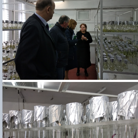
ідентифікації сортів рослин"
І міжнародна конференція присвячена 90-
річчю від дня народження вченого М.О. Зе…