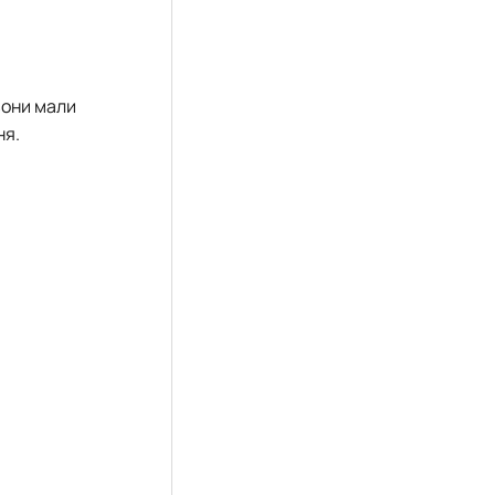
вони мали
ня.