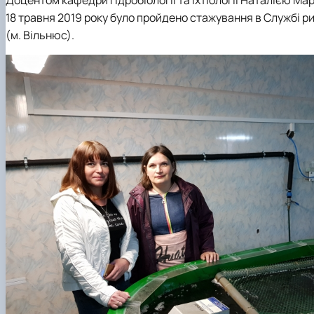
Факультетські положення
Сторінка бакалавра
18 травня 2019 року було пройдено стажування в Службі р
Стратегія розвитку факультету
Працевлаштування студентів
(м. Вільнюс).
Скринька довіри
Академічна доброчесність
Пам'яті студентів та випускників факультету
Інформація для студентів
Відкриті лекції