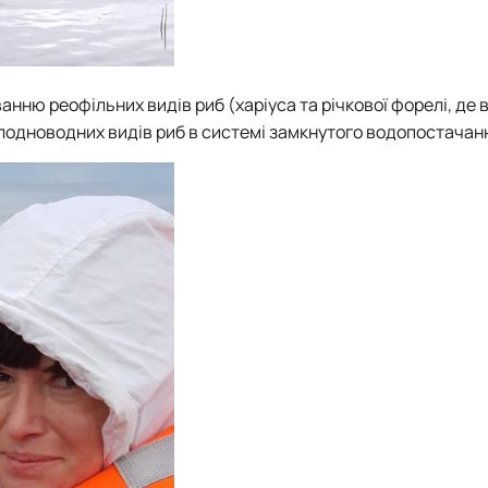
анню реофільних видів риб (харіуса та річкової форелі, де 
лодноводних видів риб в системі замкнутого водопостачан