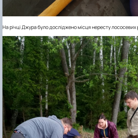
На річці Джура було досліджено місця нересту лососевих 