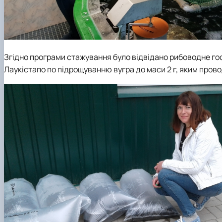
Згідно програми стажування було відвідано рибоводне гос
Лаукістапо по підрощуванню вугра до маси 2 г, яким про