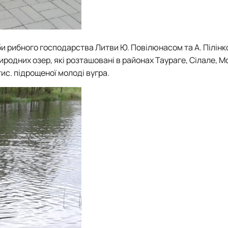
и рибного господарства Литви Ю. Повілюнасом та А. Пілін
иродних озер, які розташовані в районах Таураге, Сілале, М
ис. підрощеної молоді вугра.