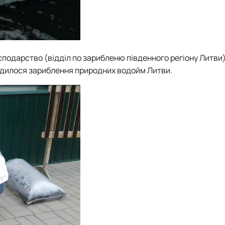
подарство (відділ по зарибленю південного регіону Литви) 
водилося зариблення природних водойм Литви.