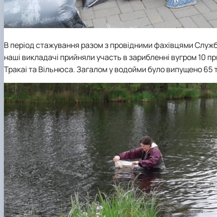
В період стажування разом з провідними фахівцями Служб
наші викладачі прийняли участь в зарибленні вугром 10 пр
Тракаі та Вільнюса. Загалом у водойми було випущено 65 т