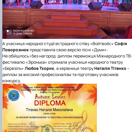
А учасниця народної студії естрадного співу
«Войтвойс»
Софія
Поворознюк
представила свою версію пісні «Думи»:
Не обійшлось і без нагород: диплом переможця
Міжнародного ТВ
фестивалю «Зіронька»
отримала учасниця
народного театру
«Березіль»
Любов Тхорик
, а керівниця театру
Наталія Тітенко
–
диплом за високий професіоналізм та підготовку учасників
конкурсу.