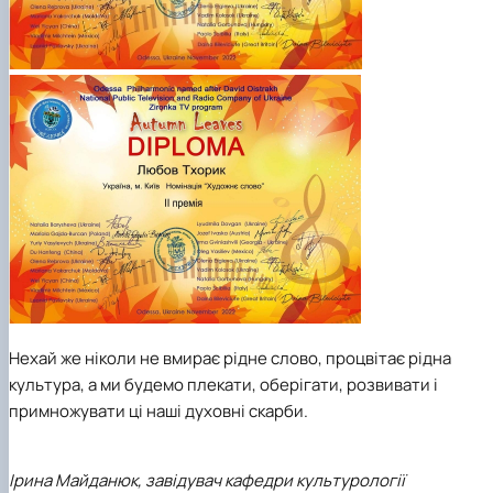
Нехай же ніколи не вмирає рідне слово, процвітає рідна
культура, а ми будемо плекати, оберігати, розвивати і
примножувати ці наші духовні скарби.
Ірина Майданюк, завідувач кафедри культурології