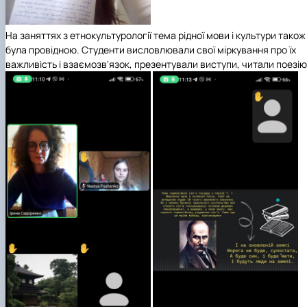
На заняттях з етнокультурології тема рідної мови і культури також
була провідною. Студенти висловлювали свої міркування про їх
важливість і взаємозв'язок, презентували виступи, читали поезію