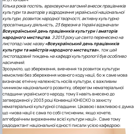
Гурток "Декоративна флористика"
Кілька років поспіль, враховуючи вагомий внесок працівників
Прес-студія "Ідеал"
культури та аматорів у відродження української національної
Інструментальний ансамбль "Дивосвіт"
культури, розвиток народної творчості, активну культурно
Мистецька студія "Вовняні мрії"
просвітницьку діяльність, 23 березня в Україні відзначали
Тріо "ТоНіка"
Всеукраїнський день працівників культури і аматорів
народного мистецтва
. З 2013 року це свято перенесено на
листопад і має назву
«Всеукраїнський день працівників
культури та майстрів народного мистецтва»
, тож цей
листопадовий тиждень на кафедрі культурології був особливо
насичений.
Зрозуміло, що збереження, вивчення та розвиток культури
неможливі без збереження мовного коду нації, бо ж саме мова
визначає етнічну належність носіїв культури, є важливим
чинником національного розвитку, оберегом нематеріальної
спадщини українського народу, тому її навіть внесено до
затвердженої у 2003 році Конвенції ЮНЕСКО із захисту
нематеріальної культурної спадщини. Цікавою і важливою є думка
що «мова нації є сама по собі стисненим, якщо хочете,
алгебраїчним вираженням всієї культури нації». Саме тому
радіодиктант національної єдності писали усією кафедрою: