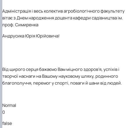
Адміністрація і весь колектив агробіологічного факультету
вітає з Днем народження доцента кафедри садівництва ім.
проф. Симиренка
Андрусика Юрія Юрійовича!
Від щирого серця бажаємо Вам міцного здоров’я, успіхів і
творчої наснаги на Вашому науковому шляху, родинного
благополуччя, перемог у спорті, поваги й шани від людей.
Normal
0
false