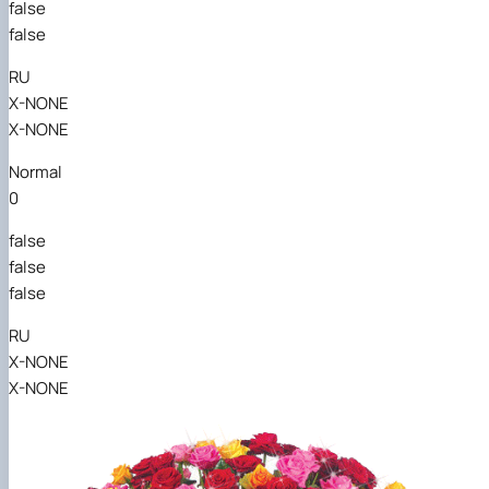
false
false
RU
X-NONE
X-NONE
Normal
0
false
false
false
RU
X-NONE
X-NONE