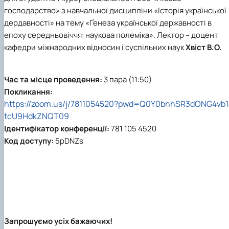
Підготовка до вступу в аспірантуру
Інформація і політика
господарство»
з навчальної дисципліни
«Історія української
Правила прийому 2026
HistoryEU
дердавності»
на тему
«Ґенеза української державності в
Контактні дані
епоху середньовіччя: наукова полеміка»
. Лектор – доцент
Профорієнтаційна діяльність
кафедри міжнародних відносин і суспільних наук
Хвіст В.О.
Профорієнтаційна робота
Дні відкритих дверей
Час та місце проведення:
3 пара (11:50)
Покликання:
https://zoom.us/j/7811054520?pwd=Q0Y0bnhSR3dONG4vb1
tcU9HdkZNQT09
Ідентифікатор конференції:
781 105 4520
Код доступу:
5pDNZs
Запрошуємо усіх бажаючих!