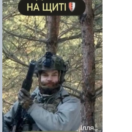
Підготовка до вступу в аспірантуру
Інформація і політика
Правила прийому 2026
HistoryEU
Контактні дані
Профорієнтаційна діяльність
Профорієнтаційна робота
Дні відкритих дверей