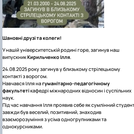
Шановні друзі та колеги!
У нашій університетській родині горе, загинув наш
випускник
Кирильченко Ілля
.
24.08.2025 року загинув у близькому стрілецькому
контакті з ворогом.
Навчався Ілля на
гуманітарно-педагогічному
факультеті
кафедрі міжнародних відносин і суспільних
наук
.
Під час навчання Ілля проявив себе як сумлінний студент
завжди був веселий, позитивний, знаходив
взаєморозуміння з усіма одногрупниками та
однокурсниками.