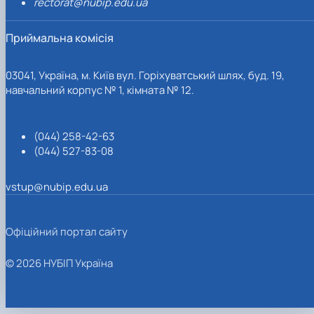
rectorat@nubip.edu.ua
Приймальна комісія
03041, Україна, м. Київ вул. Горіхуватський шлях, буд. 19,
навчальний корпус № 1, кімната № 12.
(044) 258-42-63
(044) 527-83-08
vstup@nubip.edu.ua
Офіційний портал сайту
© 2026 НУБІП Україна