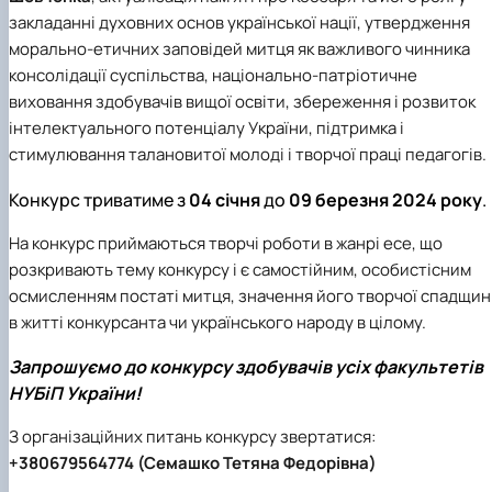
Гурток "Декоративна флористика"
закладанні духовних основ української нації, утвердження
Прес-студія "Ідеал"
морально-етичних заповідей митця як важливого чинника
Інструментальний ансамбль "Дивосвіт"
консолідації суспільства, національно-патріотичне
Мистецька студія "Вовняні мрії"
виховання здобувачів вищої освіти, збереження і розвиток
Тріо "ТоНіка"
інтелектуального потенціалу України, підтримка і
стимулювання талановитої молоді і творчої праці педагогів.
Конкурс триватиме з
04 січня
до
09 березня 2024 року
.
На конкурс приймаються творчі роботи в жанрі есе, що
розкривають тему конкурсу і є самостійним, особистісним
осмисленням постаті митця, значення його творчої спадщи
в житті конкурсанта чи українського народу в цілому.
Запрошуємо до конкурсу здобувачів усіх факультетів
НУБіП України!
З організаційних питань конкурсу звертатися:
+380679564774 (Семашко Тетяна Федорівна)