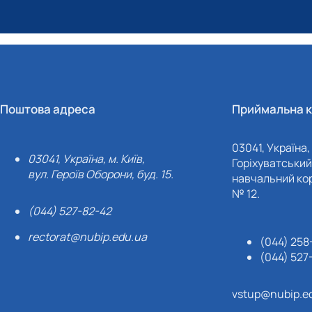
Поштова адреса
Приймальна к
03041, Україна, 
03041, Україна, м. Київ,
Горіхуватський 
вул. Героїв Оборони, буд. 15.
навчальний кор
№ 12.
(044) 527-82-42
rectorat@nubip.edu.ua
(044) 258
(044) 527
vstup@nubip.e