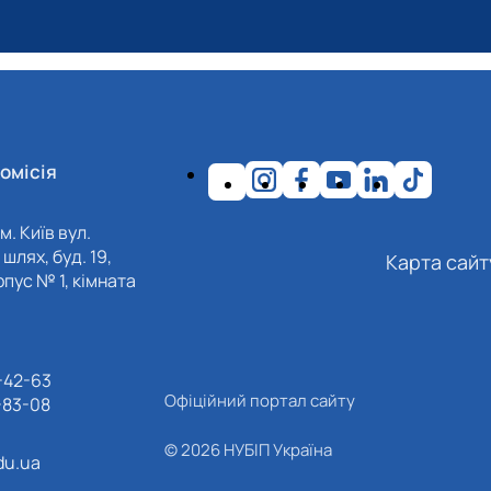
омісія
м. Київ вул.
шлях, буд. 19,
Карта сайт
пус № 1, кімната
-42-63
Офіційний портал сайту
-83-08
© 2026 НУБІП Україна
du.ua