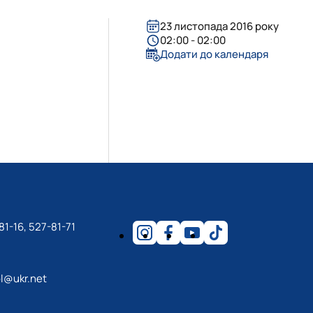
ння і взаємовплив
Міжнародні відносини»
льностей
нями студентів
23 листопада 2016 року
ри МВіСН
02:00 - 02:00
Додати до календаря
81-16, 527-81-71
l@ukr.net