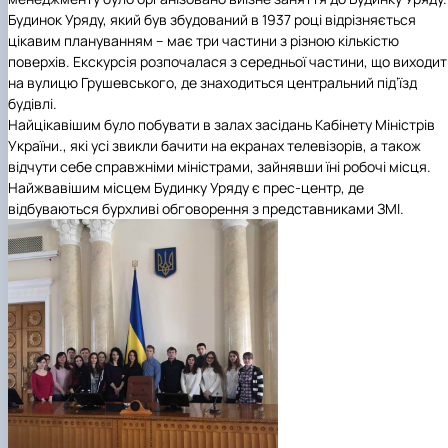
Будинок Уряду, який був збудований в 1937 році відрізняється
цікавим плануванням – має три частини з різною кількістю
поверхів. Екскурсія розпочалася з середньої частини, що виходит
на вулицю Грушевського, де знаходиться центральний під’їзд
будівлі.
Найцікавішим було побувати в залах засідань Кабінету Міністрів
України., які усі звикли бачити на екранах телевізорів, а також
відчути себе справжніми міністрами, зайнявши їні робочі місця.
Найжвавішим місцем Будинку Уряду є прес-центр, де
відбуваються бурхливі обговорення з представниками ЗМІ.