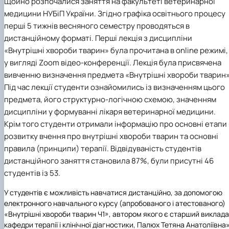
Щойно розпочалися заняття на факультеті ветеринарної
медицини НУБіП України. Згідно графіка освітнього процесу
перші 5 тижнів весняного семестру проводяться в
дистанційному форматі. Перші лекція з дисципліни
«Внутрішні хвороби тварин» була прочитана в online режимі,
у вигляді Zoom відео-конференції. Лекція була присвячена
вивченню визначення предмета «Внутрішні хвороби тварин»
Під час лекції студенти ознайомились із визначенням цього
предмета, його структурно-логічною схемою, значенням
дисципліни у формуванні лікаря ветеринарної медицини.
Крім того студенти отримали інформацію про основні етапи
розвитку вчення про внутрішні хвороби тварин та основні
правила (принципи) терапії. Відвідуваність студентів
дистанційного заняття становила 87%, були присутні 46
студентів із 53.
У студентів є можливість навчатися дистанційно, за допомогою
електронного навчального курсу (апробованого і атестованого)
«Внутрішні хвороби тварин Ч1», автором якого є старший виклад
кафедри терапії і клінічної діагностики, Палюх Тетяна Анатоліївна»