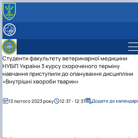
ПРО КАФЕДРУ
Історія кафедри
НАВЧАЛЬНА РОБОТА
РОБОЧІ ПРОГРАМИ ДИСЦИПЛІН
СПІВРОБІТНИКИ
Науково-педагогічні працівники
НАУКОВА ДІЯЛЬНІСТЬ
Допоміжний персонал
Студентський науковий гурток з "Клінічної
Студенти факультету ветеринарної медицини
діагностики хвороб тварин"
НУБіП України 3 курсу скороченого терміну
Студентський науковий гурток "Внутрішніх
Керівник гуртка
навчання приступили до опанування дисципліни
хвороб тварин"
План роботи гуртка
«Внутрішні хвороби тварин»
Звіт гуртка
Керівник гуртка
Фотогалерея
План роботи гуртка
Список гуртківців
Звіт гуртка
Додати до календар
13 лютого 2023 року
12:37 - 12:37
Фотогалерея
Список гуртківців