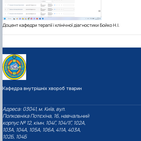
Доцент кафедри терапії і клінічної діагностики Бойко Н.І.
Кафедра внутрішніх хвороб тварин
Адреса: 03041, м. Київ, вул.
Полковніка Потєхіна, 16, навчальний
корпус № 12, кімн. 104Г, 104/1Г, 102А,
103А, 104А, 105А, 106А, 411А, 403А,
102Б, 104Б