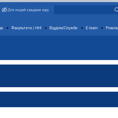
Для людей з вадами зору
ments
ар
Факультети / ННІ
Відділи/Служби
E-learn
Розкл