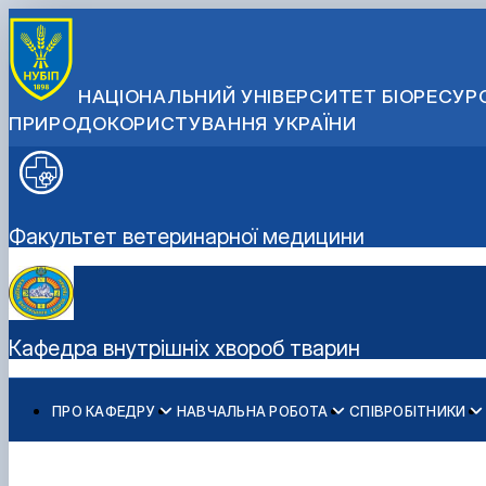
НАЦІОНАЛЬНИЙ УНІВЕРСИТЕТ БІОРЕСУРС
ПРИРОДОКОРИСТУВАННЯ УКРАЇНИ
Факультет ветеринарної медицини
Кафедра внутрішніх хвороб тварин
ПРО КАФЕДРУ
НАВЧАЛЬНА РОБОТА
СПІВРОБІТНИКИ
Історія кафедри
РОБОЧІ ПРОГРАМИ ДИСЦИПЛІН
Науково-педагогічні працівники
Студентський науковий гурток з "Клінічної діагностик
Допоміжний персонал
Студентський науковий гурток "Внутрішніх хвороб тв