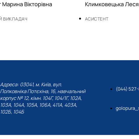
 Марина Вікторівна
Климковецька Леся
Й ВИКЛАДАЧ
АСИСТЕНТ
Адреса: 03041, м. Київ, вул.
(044) 527
Полковніка Потєхіна, 16, навчальний
корпус № 12, кімн. 104Г, 104/1Г, 102А,
103А, 104А, 105А, 106А, 411А, 403А,
golopura_
102Б, 104Б