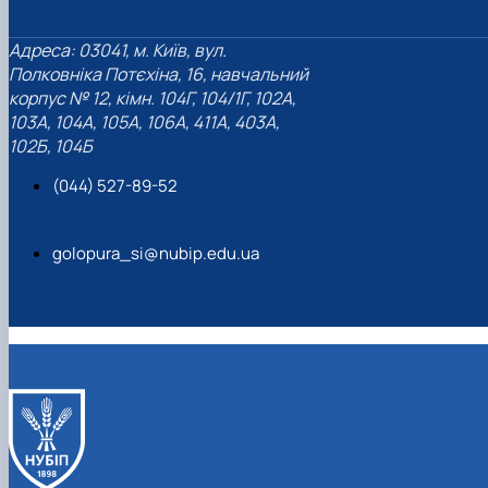
Адреса: 03041, м. Київ, вул.
Полковніка Потєхіна, 16, навчальний
корпус № 12, кімн. 104Г, 104/1Г, 102А,
103А, 104А, 105А, 106А, 411А, 403А,
102Б, 104Б
(044) 527-89-52
golopura_si@nubip.edu.ua