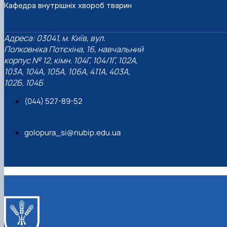
Кафедра внутрішніх хвороб тварин
Адреса: 03041, м. Київ, вул.
Полковніка Потєхіна, 16, навчальний
корпус № 12, кімн. 104Г, 104/1Г, 102А,
103А, 104А, 105А, 106А, 411А, 403А,
102Б, 104Б
(044) 527-89-52
golopura_si@nubip.edu.ua