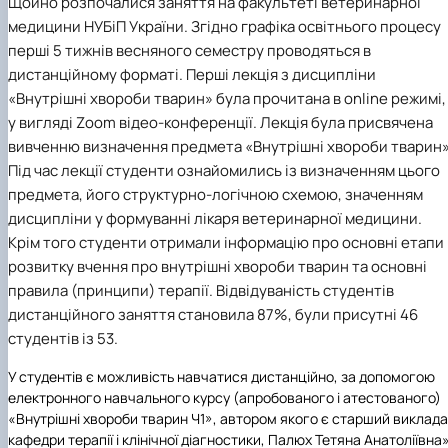
Щойно розпочалися заняття на факультеті ветеринарної
медицини НУБіП України. Згідно графіка освітнього процесу
перші 5 тижнів весняного семестру проводяться в
дистанційному форматі. Перші лекція з дисципліни
«Внутрішні хвороби тварин» була прочитана в online режимі,
у вигляді Zoom відео-конференції. Лекція була присвячена
вивченню визначення предмета «Внутрішні хвороби тварин»
Під час лекції студенти ознайомились із визначенням цього
предмета, його структурно-логічною схемою, значенням
дисципліни у формуванні лікаря ветеринарної медицини.
Крім того студенти отримали інформацію про основні етапи
розвитку вчення про внутрішні хвороби тварин та основні
правила (принципи) терапії. Відвідуваність студентів
дистанційного заняття становила 87%, були присутні 46
студентів із 53.
У студентів є можливість навчатися дистанційно, за допомогою
електронного навчального курсу (апробованого і атестованого)
«Внутрішні хвороби тварин Ч1», автором якого є старший виклад
кафедри терапії і клінічної діагностики, Палюх Тетяна Анатоліївна»