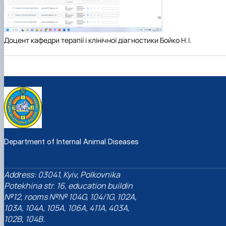
Доцент кафедри терапії і клінічної діагностики Бойко Н.І.
Department of Internal Animal Diseases
Address: 03041, Kyiv, Polkovnika
Potekhina str. 16, education buildin
№12, rooms №№ 104G, 104/1G, 102A,
103A, 104A, 105A, 106A, 411A, 403A,
102B, 104B.