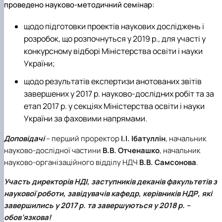
проведено науково-методичний семінар:
щодо підготовки проектів наукових досліджень і
розробок, що розпочнуться у 2019 р., для участі у
конкурсному відборі Міністерства освіти і науки
України;
щодо результатів експертизи анотованих звітів
завершених у 2017 р. науково-дослідних робіт та за
етап 2017 р. у секціях Міністерства освіти і науки
України за фаховими напрямами.
Доповідачі
– перший проректор
І.І. Ібатуллін
, начальник
науково-дослідної частини
В.В. Отченашко
, начальник
науково-організаційного відділу НДЧ
В.В. Самсонова
.
Участь
директорів НДІ, заступників деканів факультетів з
наукової роботи, завідувачів кафедр, керівників НДР, які
завершились у 2017 р. та завершуються у 2018 р. –
обов’язкова
!