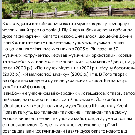
Коли студенти вже збиралися їхати з музею, їх увагу привернув
чоловік, який грав на сопілці. Підійшовши ближче вони побачили
дуже гарні картини і багато книжок. Виявилося, що це був Донич
Іван Костянтинович – письменник, художник, музикант, член
Національної спілки письменників з 2003 р. Він грає на 32
музичних інструментах, керував музичними оркестрами, хорами
та ансамблями. Іван Костянтинович є автором книг: «Дверцята д
раю» (2000 р.), «Поцілунок Мадонни» (2001 р.), «Мушу боротися
(2003 р.), «Я малюю тобі музику» (2006 р.) і т.д. В його творах
відображено минуле й сучасне українського села. Він записує
український фольклор.
Іван Донич є учасником міжнародних мистецьких виставок, автор
пейзажів, натюрмортів, ілюстрацій до книжок. Його роботи
зберігаються в Національному музеї Тараса Шевченка у Києві.
Правду кажуть, що талановита людина – талановита у всьому.
Чоловік виявився не лише чудовим майстром, а й дуже хорошим
співрозмовником. Студенти уважно вислухали історії, які
розповідав Іван Костянтинович і взяли дуже багато нового від