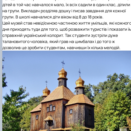
дітей в той час навчалося мало, їх всіх садили в один клас, ділили
на групи. Викладач розділяв дошку і писав завдання для кожної
групи. В школі навчалися діти віком від 8 до 18 років.
Цей музей став невід’ємною частиною життя умільців, які кожног
дня приходять туди для того, щоб розважити туристів і показати ї
справжній український колорит. Так студенти зустріли дуже
талановитого чоловіка, який грав на цимбалах і до того ж
дозволив це зробити студентам, навчивши їх кілька мелодій.