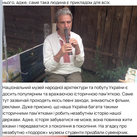
нього, адже, саме така людина є прикладом для всіх.
Національний музей народної архітектури та побуту України є
досить популярним та вражаючою історичною пам’яткою. Саме
тут зазвичай проходять якісь певні заходи, знімаються фільми,
реклами. Дуже приємно, що наша Україна багата такими
історичними пам’ятками і робить незабутнім історію нашої
держави. Адже, історія забуватися не може, вона повинна жити
віками і передаватися з покоління в покоління. На згадку про
незабутню «подорож» музеєм студенти придбали сувенірчик.