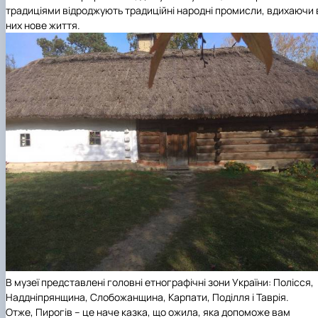
традиціями відроджують традиційні народні промисли, вдихаючи 
них нове життя.
В музеї представлені головні етнографічні зони України: Полісся,
Наддніпрянщина, Слобожанщина, Карпати, Поділля і Таврія.
Отже, Пирогів – це наче казка, що ожила, яка допоможе вам