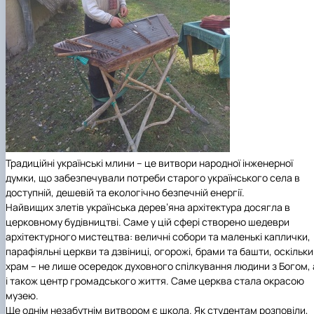
Традиційні українські млини – це витвори народної інженерної
думки, що забезпечували потреби старого українського села в
доступній, дешевій та екологічно безпечній енергії.
Найвищих злетів українська дерев’яна архітектура досягла в
церковному будівництві. Саме у цій сфері створено шедеври
архітектурного мистецтва: величні собори та маленькі каплички,
парафіяльні церкви та дзвіниці, огорожі, брами та башти, оскільки
храм – не лише осередок духовного спілкування людини з Богом, 
і також центр громадського життя. Саме церква стала окрасою
музею.
Ще однім незабутнім витвором є школа. Як студентам розповіли,