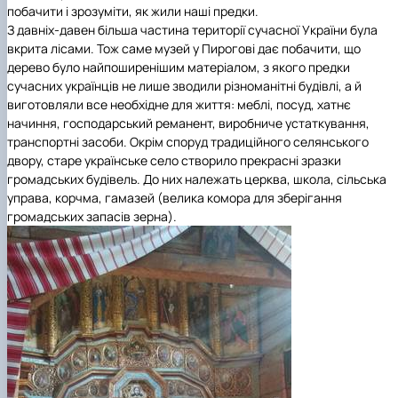
побачити і зрозуміти, як жили наші предки.
З давніх-давен більша частина території сучасної України була
вкрита лісами. Тож саме музей у Пирогові дає побачити, що
дерево було найпоширенішим матеріалом, з якого предки
сучасних українців не лише зводили різноманітні будівлі, а й
виготовляли все необхідне для життя: меблі, посуд, хатнє
начиння, господарський реманент, виробниче устаткування,
транспортні засоби. Окрім споруд традиційного селянського
двору, старе українське село створило прекрасні зразки
громадських будівель. До них належать церква, школа, сільська
управа, корчма, гамазей (велика комора для зберігання
громадських запасів зерна).