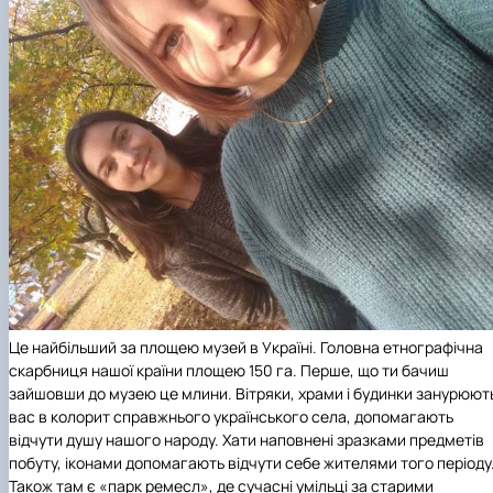
Підготовка до вступу в аспірантуру
Інформація і політика
Правила прийому 2026
HistoryEU
Контактні дані
Профорієнтаційна діяльність
Профорієнтаційна робота
Дні відкритих дверей
Це найбільший за площею музей в Україні. Головна етнографічна
скарбниця нашої країни площею 150 га. Перше, що ти бачиш
зайшовши до музею це млини. Вітряки, храми і будинки занурюют
вас в колорит справжнього українського села, допомагають
відчути душу нашого народу. Хати наповнені зразками предметів
побуту, іконами допомагають відчути себе жителями того періоду
Також там є «парк ремесл», де сучасні умільці за старими