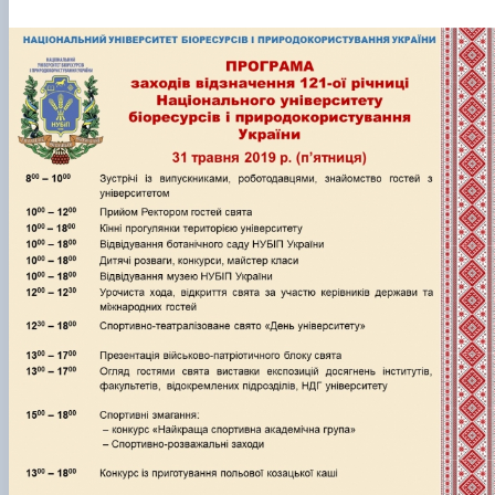
Гурток "Декоративна флористика"
Прес-студія "Ідеал"
Інструментальний ансамбль "Дивосвіт"
Мистецька студія "Вовняні мрії"
Тріо "ТоНіка"