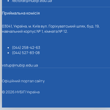
rectorat@nubip.edu.ua
Приймальна комісія
03041, Україна, м. Київ вул. Горіхуватський шлях, буд. 19,
навчальний корпус № 1, кімната № 12.
(044) 258-42-63
(044) 527-83-08
vstup@nubip.edu.ua
Офіційний портал сайту
© 2026 НУБІП Україна