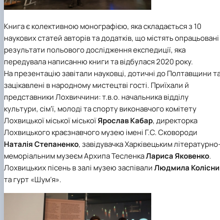
Книга є колективною монографією, яка складається з 10
наукових статей авторів та додатків, що містять опрацьовані
результати польового дослідження експедиції, яка
передувала написанню книги та відбулася 2020 року.
На презентацію завітали науковці, дотичні до Полтавщини т
зацікавлені в народному мистецтві гості. Приїхали й
представники Лохвиччини: т.в.о. начальника відділу
культури, сім’ї, молоді та спорту виконавчого комітету
Лохвицької міської міської
Ярослав Кабар
, директорка
Лохвицького краєзнавчого музею імені Г.С. Сковороди
Наталія Степаненко
, завідувачка Харківецьким літературно
меморіальним музеєм Архипа Тесленка
Лариса Яковенко
.
Лохвицьких пісень в залі музею заспівали
Людмила Колісни
та
гурт «Шум’я»
.