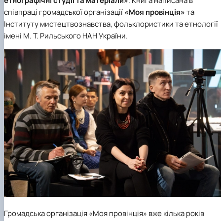
етнографічні студії та матеріали»
. Книга написана в
Підготовка до вступу в аспірантуру
Інформація і політика
співпраці
громадської організації
«Моя провінція»
та
Правила прийому 2026
HistoryEU
Інституту мистецтвознавства, фольклористики та етнології
Контактні дані
Профорієнтаційна діяльність
імені М. Т. Рильського НАН України
.
Профорієнтаційна робота
Дні відкритих дверей
Громадська організація «Моя провінція» вже кілька років