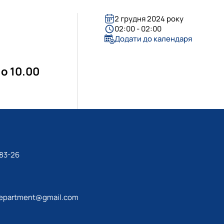
и селекції, насінн…
 серії "Бібліогр…
2 грудня 2024 року
ження вченого М.О. Зе…
ав на сорти рослин"
02:00 - 02:00
Додати до календаря
в рослин"
о
10.00
-83-26
epartment@gmail.com