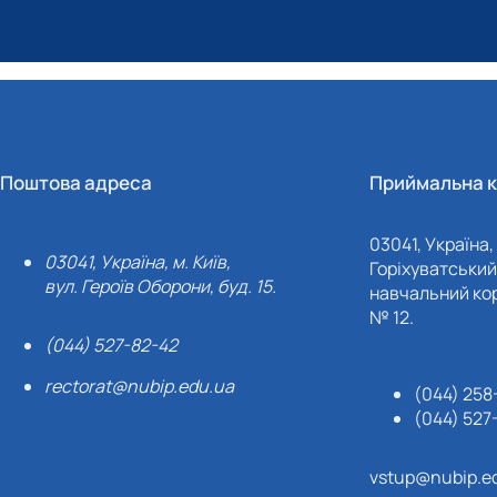
Поштова адреса
Приймальна к
03041, Україна, 
03041, Україна, м. Київ,
Горіхуватський 
вул. Героїв Оборони, буд. 15.
навчальний кор
№ 12.
(044) 527-82-42
rectorat@nubip.edu.ua
(044) 258
(044) 527
vstup@nubip.e