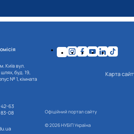
омісія
м. Київ вул.
шлях, буд. 19,
Карта сайт
пус № 1, кімната
-42-63
Офіційний портал сайту
-83-08
© 2026 НУБІП Україна
du.ua