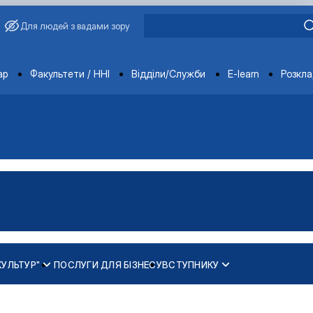
Для людей з вадами зору
ments
ар
Факультети / ННІ
Відділи/Служби
E-learn
Розкл
КУЛЬТУР"
ПОСЛУГИ ДЛЯ БІЗНЕСУ
ВСТУПНИКУ
ання, сучасність і …
бання, сучасність і …
ої сертифікації"