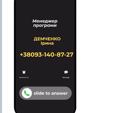
Гурток "Декоративна флористика"
Прес-студія "Ідеал"
Інструментальний ансамбль "Дивосвіт"
Мистецька студія "Вовняні мрії"
Тріо "ТоНіка"