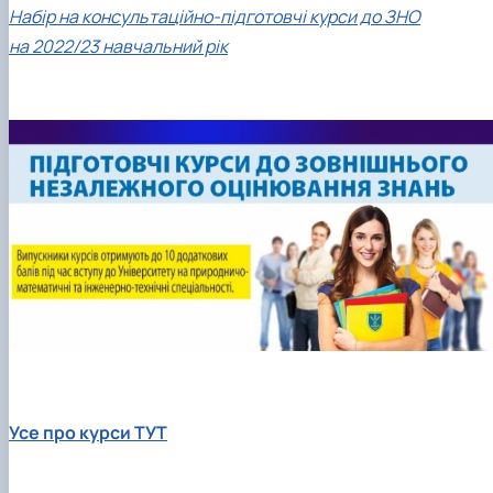
Гурток "Декоративна флористика"
Набір на консультаційно-підготовчі курси до ЗНО
Прес-студія "Ідеал"
на 2022/23 навчальний рік
Інструментальний ансамбль "Дивосвіт"
Мистецька студія "Вовняні мрії"
Тріо "ТоНіка"
Усе пр
о курси ТУТ