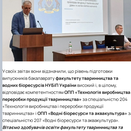
У своїх звітах вони відзначили, що рівень підготовки
випускників бакалаврату
факультету тваринництва та
водних біоресурсів
НУБіП України
високий і, в цілому,
відповідає компетентностям
ОПП «Технологія виробництва 
переробки продукції тваринництва»
за спеціальністю 204
«Технологія виробництва і переробки продукції
тваринництва» і
ОПП «Водні біоресурси та аквакультура»
з
спеціальністю 207 «Водні біоресурси та аквакультура».
Вітаємо здобувачів освіти факультету тваринництва та