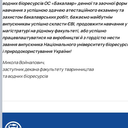
водних біоресурсів ОС «Бакалавр» денної та заочної форм
навчання з успішною здачею атестаційного екзамену та
захистом бакалаврських робіт, бажаємо майбутнім
випускникам успішно скласти ЄВІ, продовжити навчання у
магістратурі на рідному факультеті, або успішно
працевлаштуватися на виробництві й з гордістю нести
звання випускника Національного університету біоресурсі
і природокористування України!
Микола Войналович,
заступник декана факультету тваринництва
та водних біоресурсів