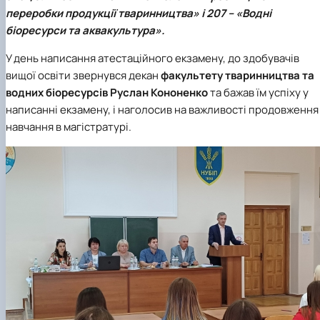
переробки продукції тваринництва» і 207 – «Водні
біоресурси та аквакультура».
У день написання атестаційного екзамену, до здобувачів
вищої освіти звернувся декан
факультету тваринництва та
водних біоресурсів
Руслан Кононенко
та бажав їм успіху у
написанні екзамену, і наголосив на важливості продовження
навчання в магістратурі.