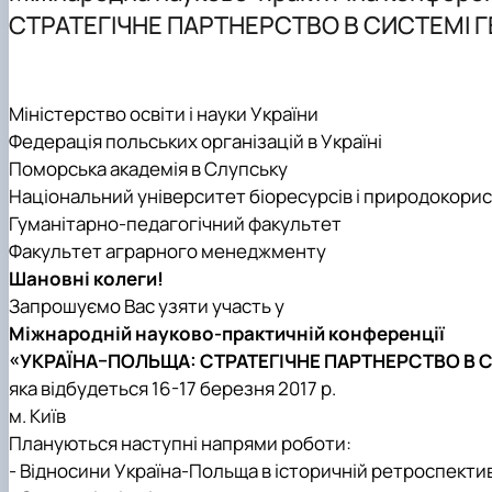
Наші випускники
Спеціальність В9 «Історія та археологія» - аспірантур
Робочі програми
Аспіранти кафедри
Міжнародні молодіжні студії
СТРАТЕГІЧНЕ ПАРТНЕРСТВО В СИСТЕМІ 
Міжнародна діяльність
Як стати бакалавром за спеціальностю С3 «Міжнародн
Навчально-методична робота кафедри МВіСН
Соціологічна навчально-науково-виробнича лаборато
Головне про дипломатію
Матеріально-технічна база
Як стати магістром за спеціальностю С3 «Міжнародні
Підвищення кваліфікації викладачів кафедри
Наукові студентські гуртки
Популярно про маловідоме
План розвитку кафедри
Чому НУБіП України – твій правильний вибір? «МІЖ
Практичне навчання
Стратегії МЗС України
Міністерство освіти і науки України
Часті запитання та відповіді
Культурно-виховна робота
Федерація польських організацій в Україні
Підготовчі курси до НМТ
Цифрова бібліотека
Поморська академія в Слупську
Подготовчі курси до ЄВІ
Сторінка магістра
Національний університет біоресурсів і природокори
Підготовка до вступу в аспірантуру
Опитування
Гуманітарно-педагогічний факультет
Правила прийому 2026
Скринька довіри
Факультет аграрного менеджменту
Контактні дані
Шановні колеги!
Профорієнтаційна діяльність
Запрошуємо Вас узяти участь у
Міжнародній науково-практичній конференції
«УКРАЇНА–ПОЛЬЩА: СТРАТЕГІЧНЕ ПАРТНЕРСТВО В 
яка відбудеться 16-17 березня 2017 р.
м. Київ
Плануються наступні напрями роботи:
-
Відносини Україна-Польща в історичній ретроспектив