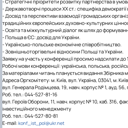
-
Стратегічні пріоритети розвитку партнерства в умова
-
Державотворчі процеси ХХ ст.: специфіка демократії в
-
Досвід та перспективи взаємодії громадських органі
традиційних європейських духовно-культурних цінно
-
Освіта та міжкультурний діалог як шлях до формува
-
Польща в ЄС: досвід для України.
-
Українсько-польське економічне співробітництво.
-
Зовнішньоторгівельні відносини Польщі та України.
Заявку на участь у конференції просимо надсилати до 
Робочі мови конференції: українська, польська, російс
За матеріалами читань планується видання Збірника м
Адреса Оргкомітету: м. Київ, вул. Україна, 03041, м. Київ
вул. Генерала Родімцева, 19, навч. корпус № 1, ауд. 56,
Роб. тел.: 044-527-81-16
вул. Героїв Оборони, 11, навч. корпус № 10, каб. 316,
інвестиційного менеджменту
Роб. тел.: 044-527-80-81
E-mail:
konf_ist_pol@ukr.net