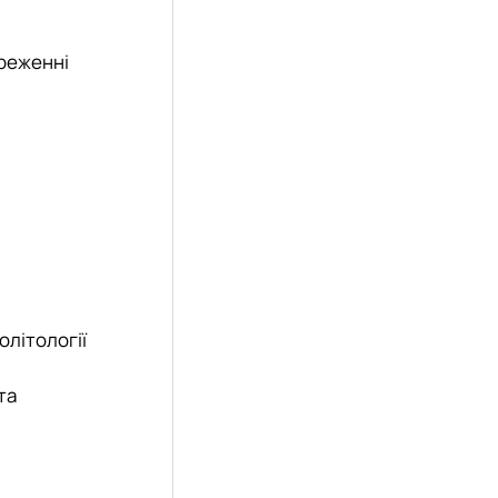
ереженні
олітології
та