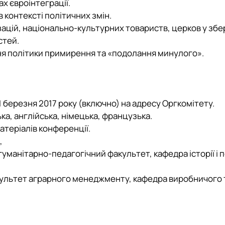
х євроінтеграції.
 контексті політичних змін.
зацій, національно-культурних товариств, церков у зб
стей.
ння політики примирення та «подолання минулого».
1 березня 2017 року (включно) на адресу Оргкомітету.
ька, англійська, німецька, французька.
атеріалів конференції.
,
 гуманітарно-педагогічний факультет, кафедра історії і п
 факультет аграрного менеджменту, кафедра виробничого 