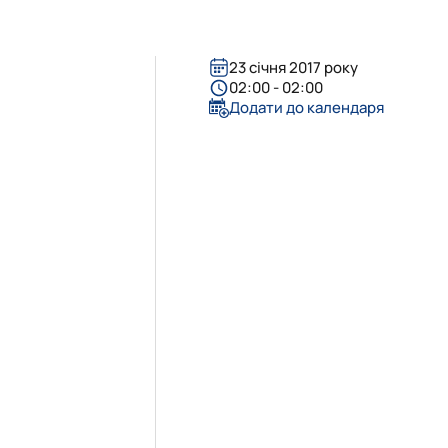
ння і взаємовплив
Міжнародні відносини»
льностей
нями студентів
ри МВіСН
23 січня 2017 року
02:00 - 02:00
Додати до календаря