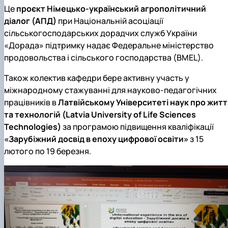
Це
проєкт Німецько-український агрополітичний
діалог (АПД)
при Національній асоціації
сільськогосподарських дорадчих служб України
«Дорада» підтримку надає Федеральне міністерство
продовольства і сільського господарства (BMEL).
Також колектив кафедри бере активну участь у
міжнародному стажуванні для науково-педагогічних
працівників в
Латвійському Університеті наук про житт
та технологій (Latvia University of Life Sciences
Technologies)
за програмою підвищення кваліфікації
«Зарубіжний досвід в епоху цифрової освіти»
з 15
лютого по 19 березня.