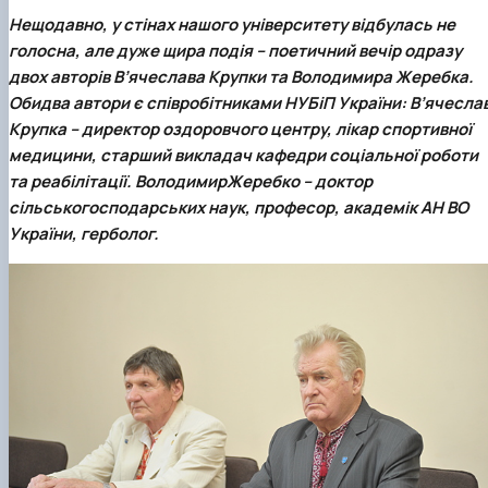
Гурток "Декоративна флористика"
Нещодавно, у стінах нашого університету відбулась не
Прес-студія "Ідеал"
голосна, але дуже щира подія – поетичний вечір одразу
Інструментальний ансамбль "Дивосвіт"
двох авторів
В’ячеслава Крупки
та
Володимира Жеребка
.
Мистецька студія "Вовняні мрії"
Обидва автори є співробітниками НУБіП України:
В’ячесла
Тріо "ТоНіка"
Крупка
– директор оздоровчого центру, лікар спортивної
медицини, старший викладач кафедри соціальної роботи
та реабілітації.
Володимир
Жеребко
– доктор
сільськогосподарських наук, професор, академік АН ВО
України, герболог.