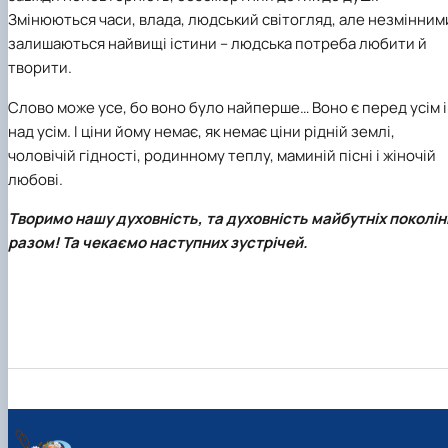
Змінюються часи, влада, людський світогляд, але незмінним
залишаються найвищі істини – людська потреба любити й
творити.
Слово може усе, бо воно було найперше… Воно є перед усім і
над усім. І ціни йому немає, як немає ціни рідній землі,
чоловічій гідності, родинному теплу, маминій пісні і жіночій
любові.
Творимо нашу духовність, та духовність майбутніх поколін
разом! Та чекаємо наступних зустрічей.