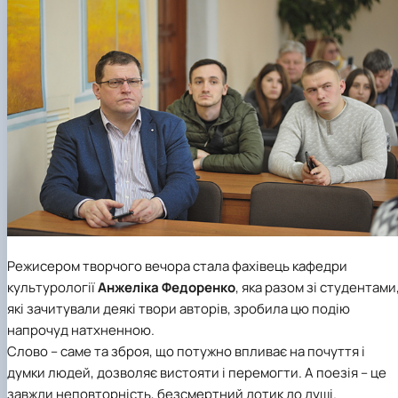
Режисером творчого вечора стала фахівець кафедри
культурології
Анжеліка Федоренко
, яка разом зі студентами
які зачитували деякі твори авторів, зробила цю подію
напрочуд натхненною.
Слово – саме та зброя, що потужно впливає на почуття і
думки людей, дозволяє вистояти і перемогти. А поезія – це
завжди неповторність, безсмертний дотик до душі.