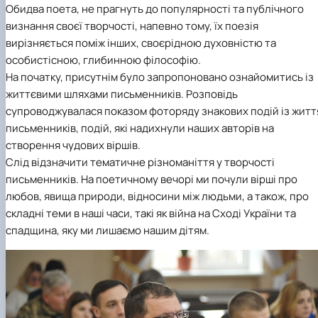
Обидва поета, не прагнуть до популярності та публічного
визнання своєї творчості, напевно тому, їх поезія
вирізняється поміж інших, своєрідною духовністю та
особистісною, глибинною філософію.
На початку, присутнім було запропоновано ознайомитись із
життєвими шляхами письменників. Розповідь
супроводжувалася показом фоторяду знакових подій із житт
письменників, подій, які надихнули наших авторів на
створення чудових віршів.
Слід відзначити тематичне різноманіття у творчості
письменників. На поетичному вечорі ми почули вірші про
любов, явища природи, відносини між людьми, а також, про
складні теми в наші часи, такі як війна на Сході України та
спадщина, яку ми лишаємо нашим дітям.