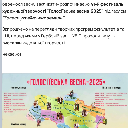
Гурток "Декоративна флористика"
беремося весну закликати- розпочинаємо
41-й фестиваль
Прес-студія "Ідеал"
художньої творчості "Голосіївська весна-2025"
під гаслом
Інструментальний ансамбль "Дивосвіт"
"Голоси українських земель"
.
Мистецька студія "Вовняні мрії"
Тріо "ТоНіка"
Запрошуємо на перегляди творчих програм факультетів та
ННІ, перед якими у Гербовій залі НУБіП проходитимуть
виставки
художньої творчості.
Чекаємо!