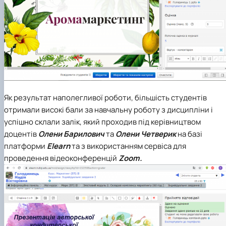
Як результат наполегливої роботи, більшість студентів
отримали високі бали за навчальну роботу з дисципліни і
успішно склали залік, який проходив під керівництвом
доцентів
Олени Барилович
та
Олени Четверик
на базі
платформи
Elearn
та з використанням сервіса для
проведення відеоконференцій
Zoom.