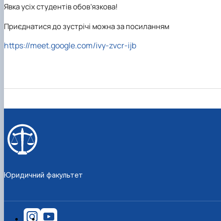
Явка усіх студентів обов’язкова!
Кафедра міжнародного права та
План роботи
порівняльного правознавства
Протоколи засідань
Приєднатися до зустрічі можна за посиланням
Звіти про роботу
Договори про співробітництво
https://meet.google.com/ivy-zvcr-ijb
Юридичний факультет