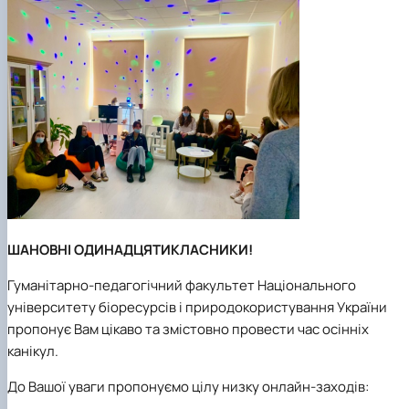
Гурток "Декоративна флористика"
Прес-студія "Ідеал"
Інструментальний ансамбль "Дивосвіт"
Мистецька студія "Вовняні мрії"
Тріо "ТоНіка"
ШАНОВНІ ОДИНАДЦЯТИКЛАСНИКИ!
Гуманітарно-педагогічний факультет Національного
університету біоресурсів і природокористування України
пропонує Вам цікаво та змістовно провести час осінніх
канікул.
До Вашої уваги пропонуємо цілу низку онлайн-заходів: