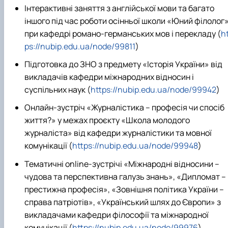
Інтерактивні заняття з англійської мови та багато
іншого під час роботи осінньої школи «Юний філолог
при кафедрі романо-германських мов і перекладу (
h
ps://nubip.edu.ua/node/99811
)
Підготовка до ЗНО з предмету «Історія України» від
викладачів кафедри міжнародних відносин і
суспільних наук (
https://nubip.edu.ua/node/99942
)
Онлайн-зустріч «Журналістика – професія чи спосіб
життя?» у межах проєкту «Школа молодого
журналіста» від кафедри журналістики та мовної
комунікації (
https://nubip.edu.ua/node/99948
)
Тематичні online-зустрічі «Міжнародні відносини –
чудова та перспективна галузь знань», «Дипломат –
престижна професія», «Зовнішня політика України –
справа патріотів», «Український шлях до Європи» з
викладачами кафедри філософії та міжнародної
комунікації (
https://nubip.edu.ua/node/99976
)