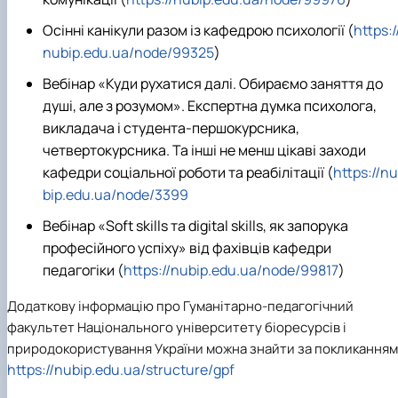
Осінні канікули разом із кафедрою психології (
https:/
nubip.edu.ua/node/99325
)
Вебінар «Куди рухатися далі. Обираємо заняття до
душі, але з розумом». Експертна думка психолога,
викладача і студента-першокурсника,
четвертокурсника. Та інші не менш цікаві заходи
кафедри соціальної роботи та реабілітації (
https://nu
bip.edu.ua/node/3399
Вебінар «Soft skills та digital skills, як запорука
професійного успіху» від фахівців кафедри
педагогіки (
https://nubip.edu.ua/node/99817
)
Додаткову інформацію про Гуманітарно-педагогічний
факультет Національного університету біоресурсів і
природокористування України можна знайти за покликанням
https://nubip.edu.ua/structure/gpf