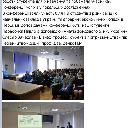
роботи студентів для їх навчання та побажала учасникам
конференції успіхів у подальших дослідженнях.
В конференції взяли участь біля 119 студентів з різних вищих
навчальних закладів України та аграрних економічних коледжів.
Першими доповідачами конференції були наші студенти
Парасочка Павло із доповіддю «Аналіз фондового ринку України» 
Слєсар Вячеслав «Бізнес-процеси суб’єктів підприємництва» під
керівництвом д.е.н., проф. Давиденко Н.М.