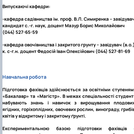
Випускаючі кафедри:
-кафедра садівництва ім. проф. В.Л. Симиренка – завідува
кандидат с.-г. наук, доцент Мазур Борис Миколайович
(044) 527-65-59
-кафедра овочівництва і закритого грунту – завідувач (в.о.
к. с-г.н. доцент Федосій Іван Олексійович (044) 527-81-69
Навчальна робота
Підготовка фахівців здійснюється за освітніми ступеням
«Бакалавр» та «Магістр». В межах спеціальності студент
набувають знань і навичок з вирощування плодових
ягідних, горіхоплідних, овочевих рослин, винограду, грибі
квітів у відкритому і закритому ґрунті.
Експериментальною базою підготовки фахівців 