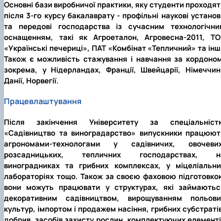
Основні бази виробничої практики, яку студенти проходят
після 3-го курсу бакалаврату - профільні наукові устано
та передові господарства із сучасним технологічни
оснащенням, такі як Агроеталон, Агровесна-2011, ТО
«Українські печериці», ПАТ «Комбінат «Тепличний» та інш
Також є можливість стажування і навчання за кордоном
зокрема, у Нідерландах, Франції, Швейцарії, Німеччині
Данії, Норвегії.
Працевлаштування
Після закінчення Університету за спеціальніст
«Садівництво та виноградарство» випускники працюют
агрономами-технологами у садівничих, овочевих
розсадницьких, тепличних господарствах, н
виноградниках та грибних комплексах, у міцеліальни
лабораторіях тощо. Також за своєю фаховою підготовко
вони можуть працювати у структурах, які займаютьс
декоративним садівництвом, вирощуванням польови
культур, імпортом і продажем насіння, грибних субстраті
добрив, засобів захисту рослин, комплектуючих елементі