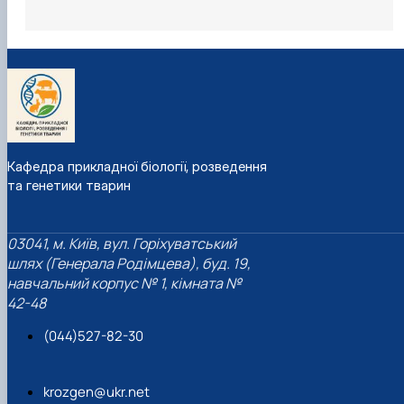
Scopus та Web of Science.
A.V. Shelyov, O.V.Melnyk,
I.O. Suprun
, V.G.
Spyrydonov, S.D. Melnychuk, V.V. Dzitsiuk, B.M.
Gopka The Comparative Analysis of the Allele Pool
of Thoroughbred Horses in Different
Countries/Iranian Journal of Applied Animal
Кафедра прикладної біології, розведення
Science. – 2014. – Vol.4. – Issue 3. – P. 637-641.
Web
та генетики тварин
of Science
Suprun I.,
Ruban S., Getya A. Development Status
03041, м. Київ, вул. Горіхуватський
of Meat Cattle in Ukraine/
Bulgarian journal of
шлях (Генерала Родімцева), буд. 19,
навчальний корпус № 1, кімната №
agricultural science. – 2016. – Volume 22,
42-48
Supplement 1. – P.140-142.
SCOPUS
(044)527-82-30
Iryna Suprun,
Andriy Getya, Volodymyr Fychak,
Martin Janíček Prospects of use of genetic
resources of sheep in Ukraine/ Acta Fytotechnica
krozgen@ukr.net