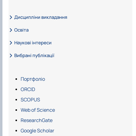
Дисципліни викладання
Освіта
Наукові інтереси
Вибрані публікації
Публікації у виданнях, які входять до міжнародних
Портфоліо
наукометричних баз:
ORCID
SCOPUS
Web of Science
ResearchGate
Google Scholar